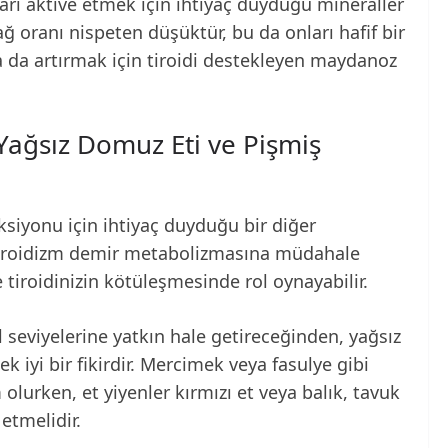
rı aktive etmek için ihtiyaç duyduğu mineraller
ağ oranı nispeten düşüktür, bu da onları hafif bir
ha da artırmak için tiroidi destekleyen maydanoz
Yağsız Domuz Eti ve Pişmiş
siyonu için ihtiyaç duyduğu bir diğer
otiroidizm demir metabolizmasına müdahale
e tiroidinizin kötüleşmesinde rol oynayabilir.
ol seviyelerine yatkın hale getireceğinden, yağsız
iyi bir fikirdir. Mercimek veya fasulye gibi
m olurken, et yiyenler kırmızı et veya balık, tavuk
etmelidir.