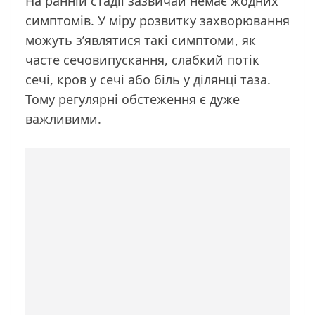
На ранній стадії зазвичай немає жодних
симптомів. У міру розвитку захворювання
можуть з’являтися такі симптоми, як
часте сечовипускання, слабкий потік
сечі, кров у сечі або біль у ділянці таза.
Тому регулярні обстеження є дуже
важливими.