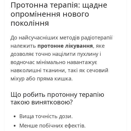
Протонна терапія: щадне
опромінення нового
покоління
До найсучасніших методів радіотерапії
належить
протонне лікування
, яке
дозволяє точно націлити пухлину і
водночас мінімально навантажує
навколишні тканини, такі як сечовий
міхур або пряма кишка.
Що робить протонну терапію
такою винятковою?
Вища точність дози.
Менше побічних ефектів.