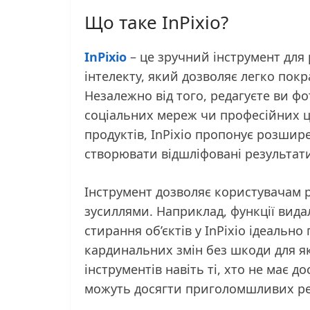
Що таке InPixio?
InPixio
– це зручний інструмент для
інтелекту, який дозволяє легко по
Незалежно від того, редагуєте ви ф
соціальних мереж чи професійних ц
продуктів, InPixio пропонує розшир
створювати відшліфовані результати
Інструмент дозволяє користувачам 
зусиллями. Наприклад, функції вида
стирання об’єктів у InPixio ідеальн
кардинальних змін без шкоди для я
інструментів навіть ті, хто не має д
можуть досягти приголомшливих ре