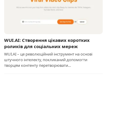
WUI.AI: Створення цікавих коротких
роликів для соціальних мереж
WUI.AI – це революційний інструмент на основі
штучного інтелекту, покликаний допомогти
творцям контенту перетворювати…