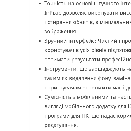
Точність на основі штучного інт
InPixio дозволяє виконувати вис
і стирання об’єктів, з мінімальн
зображення.
Зручний інтерфейс: Чистий і про
користувачів усіх рівнів підгото
отримати результати професійної
Інструменти, що заощаджують ча
таким як видалення фону, заміна 
користувачам економити час і до
Сумісність з мобільними та наст
вигляді мобільного додатку для i
програми для ПК, що надає кори
редагування.