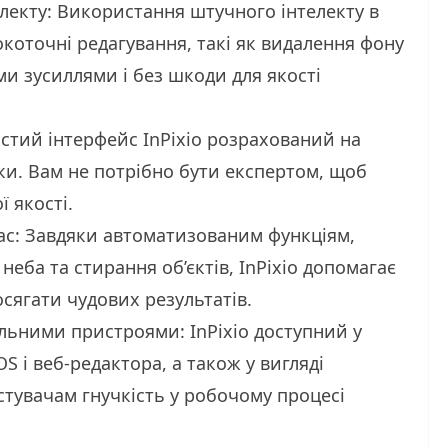
електу: Використання штучного інтелекту в
окоточні редагування, такі як видалення фону
ими зусиллями і без шкоди для якості
стий інтерфейс InPixio розрахований на
вки. Вам не потрібно бути експертом, щоб
 якості.
с: Завдяки автоматизованим функціям,
неба та стирання об’єктів, InPixio допомагає
сягати чудових результатів.
ільними пристроями: InPixio доступний у
OS і веб-редактора, а також у вигляді
стувачам гнучкість у робочому процесі