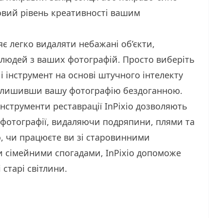
ковий рівень креативності вашим
ляє легко видаляти небажані об’єкти,
 людей з ваших фотографій. Просто виберіть
 і інструмент на основі штучного інтелекту
 залишивши вашу фотографію бездоганною.
Інструменти реставрації InPixio дозволяють
 фотографії, видаляючи подряпини, плями та
о, чи працюєте ви зі старовинними
и сімейними спогадами, InPixio допоможе
старі світлини.