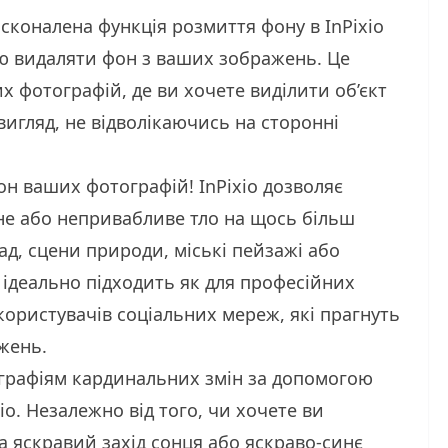
сконалена функція розмиття фону в InPixio
ю видаляти фон з ваших зображень. Це
 фотографій, де ви хочете виділити об’єкт
игляд, не відволікаючись на сторонні
н ваших фотографій! InPixio дозволяє
е або непривабливе тло на щось більш
д, сцени природи, міські пейзажі або
я ідеально підходить як для професійних
 користувачів соціальних мереж, які прагнуть
жень.
ографіям кардинальних змін за допомогою
xio. Незалежно від того, чи хочете ви
а яскравий захід сонця або яскраво-синє