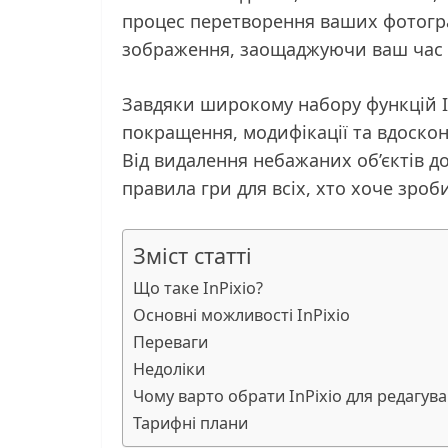
процес перетворення ваших фотогр
зображення, заощаджуючи ваш час б
Завдяки широкому набору функцій In
покращення, модифікації та вдоско
Від видалення небажаних об’єктів д
правила гри для всіх, хто хоче зро
Зміст статті
Що таке InPixio?
Основні можливості InPixio
Переваги
Недоліки
Чому варто обрати InPixio для редагув
Тарифні плани