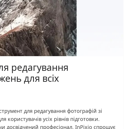
для редагування
жень для всіх
інструмент для редагування фотографій зі
я користувачів усіх рівнів підготовки.
 чи досвідчений професіонал, InPixio спрощує