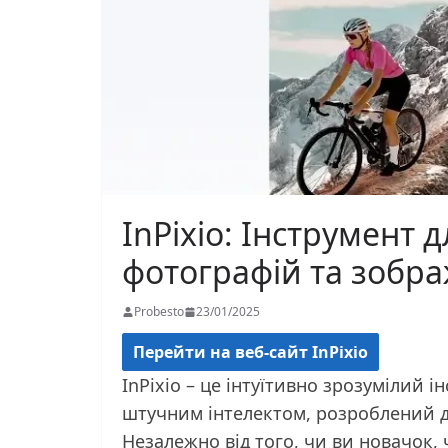
InPixio: Інструмент 
фотографій та зобра
Probesto
23/01/2025
Перейти на веб-сайт InPixio
InPixio – це інтуїтивно зрозумілий 
штучним інтелектом, розроблений дл
Незалежно від того, чи ви новачок,