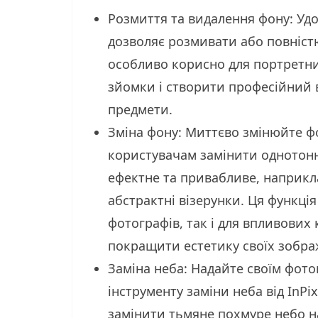
Розмиття та видалення фону: Удо
дозволяє розмивати або повніст
особливо корисно для портретних
зйомки і створити професійний в
предмети.
Зміна фону: Миттєво змінюйте фо
користувачам замінити однотонн
ефектне та привабливе, наприкла
абстрактні візерунки. Ця функці
фотографів, так і для впливових
покращити естетику своїх зобра
Заміна неба: Надайте своїм фот
інструменту заміни неба від InPi
замінити тьмяне похмуре небо н