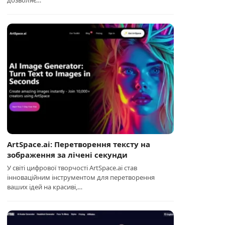
дозволяє…
ArtSpace.ai: Перетворення тексту на
зображення за лічені секунди
У світі цифрової творчості ArtSpace.ai став
інноваційним інструментом для перетворення
ваших ідей на красиві,…