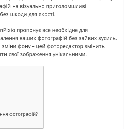
афій на візуально приголомшливі
ез шкоди для якості.
Pixio пропонує все необхідне для
налення ваших фотографій без зайвих зусиль.
о зміни фону – цей фоторедактор змінить
бити свої зображення унікальними.
ання фотографій?