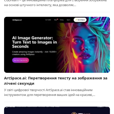
CGDream – це інноваційна платформа для створення зображень
на основі штучного інтелекту, яка дозволяє…
ArtSpace.ai: Перетворення тексту на зображення за
лічені секунди
У світі цифрової творчості ArtSpace.ai став інноваційним
інструментом для перетворення ваших ідей на красиві,…