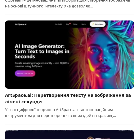
CGDream – це інноваційна платформа для створення зображень
на основі штучного інтелекту, яка дозволяє…
ArtSpace.ai: Перетворення тексту на зображення за
лічені секунди
У світі цифрової творчості ArtSpace.ai став інноваційним
інструментом для перетворення ваших ідей на красиві,…