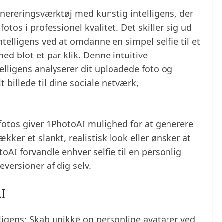
nereringsværktøj med kunstig intelligens, der
fotos i professionel kvalitet. Det skiller sig ud
telligens ved at omdanne en simpel selfie til et
med blot et par klik. Denne intuitive
lligens analyserer dit uploadede foto og
t billede til dine sociale netværk,
tfotos giver 1PhotoAI mulighed for at generere
kker et slankt, realistisk look eller ønsker at
oAI forvandle enhver selfie til en personlig
eversioner af dig selv.
I
ligens: Skab unikke og personlige avatarer ved