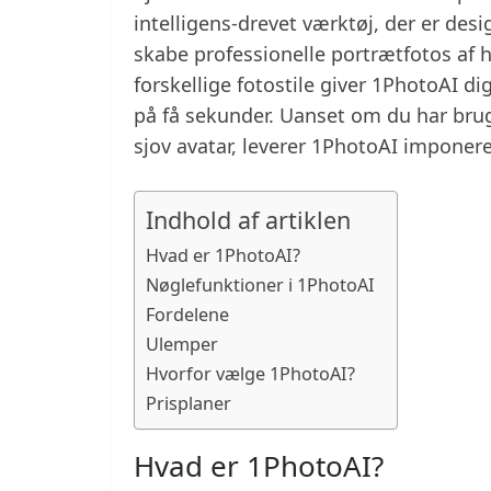
intelligens-drevet værktøj, der er des
skabe professionelle portrætfotos af h
forskellige fotostile giver 1PhotoAI d
på få sekunder. Uanset om du har brug 
sjov avatar, leverer 1PhotoAI imponere
Indhold af artiklen
Hvad er 1PhotoAI?
Nøglefunktioner i 1PhotoAI
Fordelene
Ulemper
Hvorfor vælge 1PhotoAI?
Prisplaner
Hvad er 1PhotoAI?