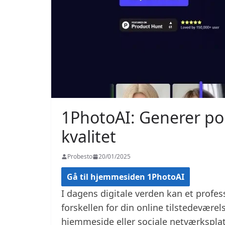
1PhotoAI: Generer por
kvalitet
Probesto
20/01/2025
Gå til hjemmesiden 1PhotoAI
I dagens digitale verden kan et profes
forskellen for din online tilstedeværel
hjemmeside eller sociale netværksplat