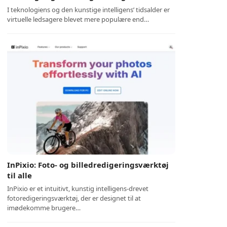
I teknologiens og den kunstige intelligens’ tidsalder er
virtuelle ledsagere blevet mere populære end…
InPixio: Foto- og billedredigeringsværktøj
til alle
InPixio er et intuitivt, kunstig intelligens-drevet
fotoredigeringsværktøj, der er designet til at
imødekomme brugere…