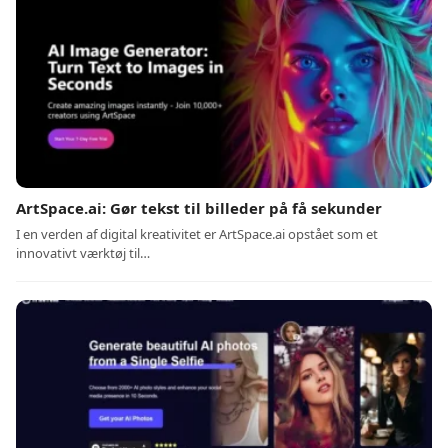
ArtSpace.ai: Gør tekst til billeder på få sekunder
I en verden af digital kreativitet er ArtSpace.ai opstået som et
innovativt værktøj til…