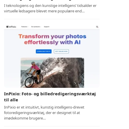
I teknologiens og den kunstige intelligens’ tidsalder er
virtuelle ledsagere blevet mere populære end…
InPixio: Foto- og billedredigeringsværktøj
til alle
InPixio er et intuitivt, kunstig intelligens-drevet
fotoredigeringsværktøj, der er designet til at
imødekomme brugere…