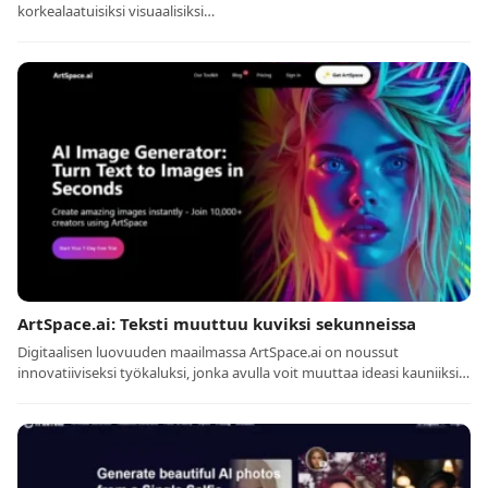
korkealaatuisiksi visuaalisiksi…
ArtSpace.ai: Teksti muuttuu kuviksi sekunneissa
Digitaalisen luovuuden maailmassa ArtSpace.ai on noussut
innovatiiviseksi työkaluksi, jonka avulla voit muuttaa ideasi kauniiksi…