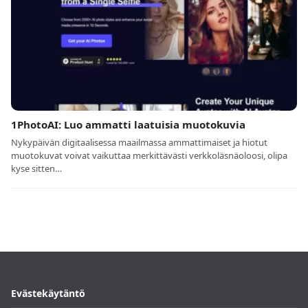
1PhotoAI: Luo ammatti laatuisia muotokuvia
Nykypäivän digitaalisessa maailmassa ammattimaiset ja hiotut
muotokuvat voivat vaikuttaa merkittävästi verkkoläsnäoloosi, olipa
kyse sitten…
Evästekäytäntö