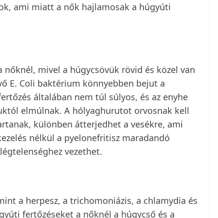
ok, ami miatt a nők hajlamosak a húgyúti
 nőknél, mivel a húgycsövük rövid és közel van
évő E. Coli baktérium könnyebben bejut a
ertőzés általában nem túl súlyos, és az enyhe
któl elmúlnak. A hólyaghurutot orvosnak kell
artanak, különben átterjedhet a vesékre, ami
kezelés nélkül a pyelonefritisz maradandó
légtelenséghez vezethet.
mint a herpesz, a trichomoniázis, a chlamydia és
úti fertőzéseket a nőknél a húgycső és a