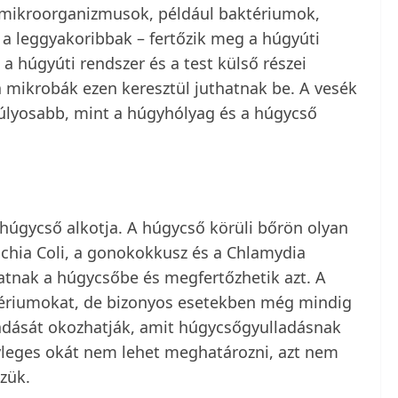
r mikroorganizmusok, például baktériumok,
a leggyakoribbak – fertőzik meg a húgyúti
a húgyúti rendszer és a test külső részei
a mikrobák ezen keresztül juthatnak be. A vesék
súlyosabb, mint a húgyhólyag és a húgycső
húgycső alkotja. A húgycső körüli bőrön olyan
ichia Coli, a gonokokkusz és a Chlamydia
tnak a húgycsőbe és megfertőzhetik azt. A
aktériumokat, de bizonyos esetekben még mindig
dását okozhatják, amit húgycsőgyulladásnak
yleges okát nem lehet meghatározni, azt nem
zük.