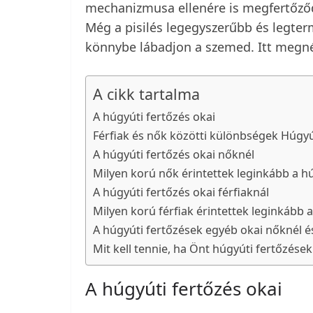
mechanizmusa ellenére is megfertőződ
Még a pisilés legegyszerűbb és legter
könnybe lábadjon a szemed. Itt megnéz
A cikk tartalma
A húgyúti fertőzés okai
Férfiak és nők közötti különbségek Húgyú
A húgyúti fertőzés okai nőknél
Milyen korú nők érintettek leginkább a h
A húgyúti fertőzés okai férfiaknál
Milyen korú férfiak érintettek leginkább 
A húgyúti fertőzések egyéb okai nőknél és
Mit kell tennie, ha Önt húgyúti fertőzések
A húgyúti fertőzés okai