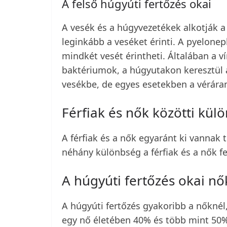
A felső húgyúti fertőzés okai
A vesék és a húgyvezetékek alkotják a
leginkább a veséket érinti. A pyelonep
mindkét vesét érintheti. Általában a v
baktériumok, a húgyutakon keresztül a
vesékbe, de egyes esetekben a véráram
Férfiak és nők közötti kül
A férfiak és a nők egyaránt ki vannak 
néhány különbség a férfiak és a nők f
A húgyúti fertőzés okai nő
A húgyúti fertőzés gyakoribb a nőknél,
egy nő életében 40% és több mint 50%