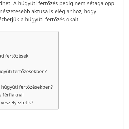
het. A húgyúti fertőzés pedig nem sétagalopp.
mészetesebb aktusa is elég ahhoz, hogy
hetjük a húgyúti fertőzés okait.
ti fertőzések
úgyúti fertőzésekben?
a húgyúti fertőzésekben?
 férfiaknál
 veszélyeztetik?