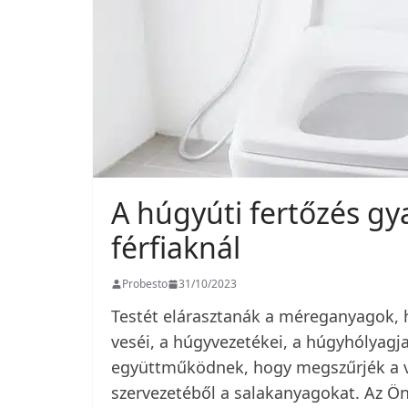
A húgyúti fertőzés gy
férfiaknál
Probesto
31/10/2023
Testét elárasztanák a méreganyagok, h
veséi, a húgyvezetékei, a húgyhólyag
együttműködnek, hogy megszűrjék a vér
szervezetéből a salakanyagokat. Az Ön