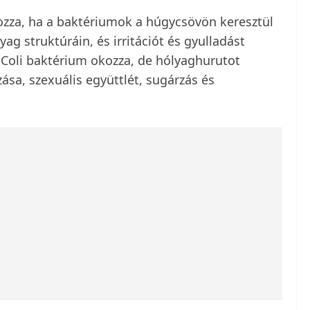
ozza, ha a baktériumok a húgycsövön keresztül
g struktúráin, és irritációt és gyulladást
 Coli baktérium okozza, de hólyaghurutot
sa, szexuális együttlét, sugárzás és