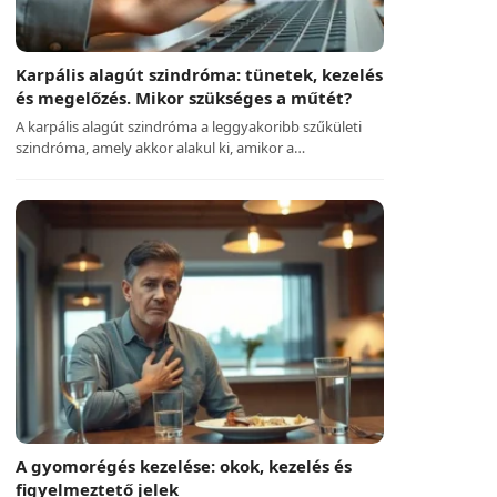
Karpális alagút szindróma: tünetek, kezelés
és megelőzés. Mikor szükséges a műtét?
A karpális alagút szindróma a leggyakoribb szűkületi
szindróma, amely akkor alakul ki, amikor a…
A gyomorégés kezelése: okok, kezelés és
figyelmeztető jelek