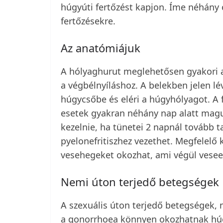
húgyúti fertőzést kapjon. Íme néhány 
fertőzésekre.
Az anatómiájuk
A hólyaghurut meglehetősen gyakori a
a végbélnyíláshoz. A belekben jelen l
húgycsőbe és eléri a húgyhólyagot. A f
esetek gyakran néhány nap alatt magu
kezelnie, ha tünetei 2 napnál tovább t
pyelonefritiszhez vezethet. Megfelelő 
vesehegeket okozhat, ami végül vesee
Nemi úton terjedő betegségek
A szexuális úton terjedő betegségek, 
a gonorrhoea könnyen okozhatnak húgy