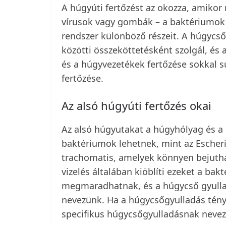
A húgyúti fertőzést az okozza, amiko
vírusok vagy gombák – a baktériumok 
rendszer különböző részeit. A húgycső 
közötti összeköttetésként szolgál, és 
és a húgyvezetékek fertőzése sokkal 
fertőzése.
Az alsó húgyúti fertőzés okai
Az alsó húgyutakat a húgyhólyag és a 
baktériumok lehetnek, mint az Escher
trachomatis, amelyek könnyen bejutha
vizelés általában kiöblíti ezeket a b
megmaradhatnak, és a húgycső gyulla
nevezünk. Ha a húgycsőgyulladás tén
specifikus húgycsőgyulladásnak nevez