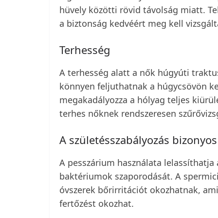
hüvely közötti rövid távolság miatt. Te
a biztonság kedvéért meg kell vizsgált
Terhesség
A terhesség alatt a nők húgyúti trakt
könnyen feljuthatnak a húgycsövön ke
megakadályozza a hólyag teljes kiürülé
terhes nőknek rendszeresen szűrővizsg
A születésszabályozás bizonyos
A pesszárium használata lelassíthatja a
baktériumok szaporodását. A spermici
óvszerek bőrirritációt okozhatnak, am
fertőzést okozhat.