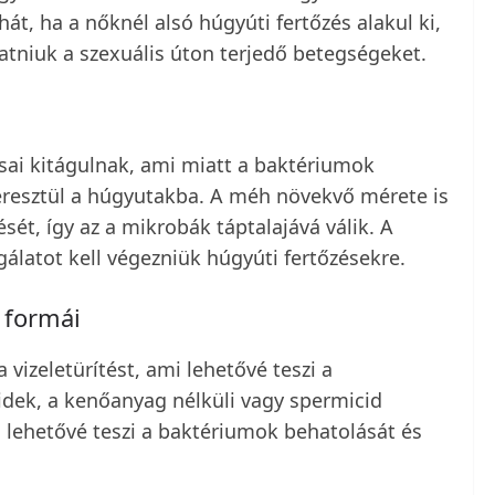
hát, ha a nőknél alsó húgyúti fertőzés alakul ki,
atniuk a szexuális úton terjedő betegségeket.
usai kitágulnak, ami miatt a baktériumok
resztül a húgyutakba. A méh növekvő mérete is
sét, így az a mikrobák táptalajává válik. A
álatot kell végezniük húgyúti fertőzésekre.
 formái
 vizeletürítést, ami lehetővé teszi a
dek, a kenőanyag nélküli vagy spermicid
i lehetővé teszi a baktériumok behatolását és