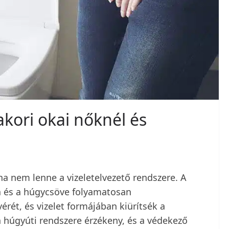
akori okai nőknél és
a nem lenne a vizeletelvezető rendszere. A
ja és a húgycsöve folyamatosan
ét, és vizelet formájában kiürítsék a
 húgyúti rendszere érzékeny, és a védekező