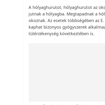
A hólyaghurutot, hólyaghurutot az ok
jutnak a hólyagba. Megtapadnak a hólya
okoznak. Az esetek többségében az E.
kaphat bizonyos gyógyszerek alkalmazá
túlérzékenység következtében is.