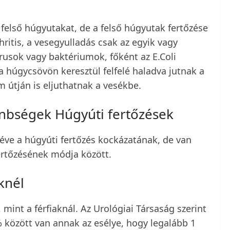
 felső húgyutakat, de a felső húgyutak fertőzése
hritis, a vesegyulladás csak az egyik vagy
írusok vagy baktériumok, főként az E.Coli
 húgycsövön keresztül felfelé haladva jutnak a
 útján is eljuthatnak a vesékbe.
önbségek Húgyúti fertőzések
téve a húgyúti fertőzés kockázatának, de van
ertőzésének módja között.
knél
 mint a férfiaknál. Az Urológiai Társaság szerint
 között van annak az esélye, hogy legalább 1