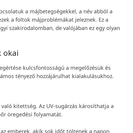
apcsolatuk a májbetegségekkel, a név abból a
ezek a foltok májproblémákat jeleznek. Ez a
ügyi szakirodalomban, de valójában ez egy olyan
k okai
megértése kulcsfontosságú a megelőzésük és
ámos tényező hozzájárulhat kialakulásukhoz.
való kitettség. Az UV-sugárzás károsíthatja a
bőr öregedési folyamatát.
az emberek, akik sok időt töltenek a napon