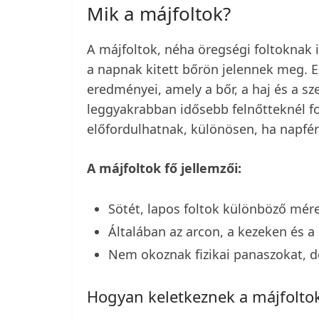
Mik a májfoltok?
A májfoltok, néha öregségi foltoknak is
a napnak kitett bőrön jelennek meg. E
eredményei, amely a bőr, a haj és a sz
leggyakrabban idősebb felnőtteknél fo
előfordulhatnak, különösen, ha napfé
A májfoltok fő jellemzői:
Sötét, lapos foltok különböző mér
Általában az arcon, a kezeken és a
Nem okoznak fizikai panaszokat, d
Hogyan keletkeznek a májfolto