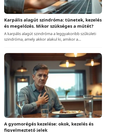
Karpális alagút szindróma: tünetek, kezelés
és megelőzés. Mikor szükséges a műtét?
A karpális alagút szindróma a leggyakoribb szűkületi
szindróma, amely akkor alakul ki, amikor a…
A gyomorégés kezelése: okok, kezelés és
figyelmeztető jelek