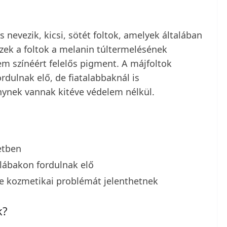
 nevezik, kicsi, sötét foltok, amelyek általában
zek a foltok a melanin túltermelésének
em színéért felelős pigment. A májfoltok
rdulnak elő, de fiatalabbaknál is
nynek vannak kitéve védelem nélkül.
etben
 lábakon fordulnak elő
e kozmetikai problémát jelenthetnek
k?