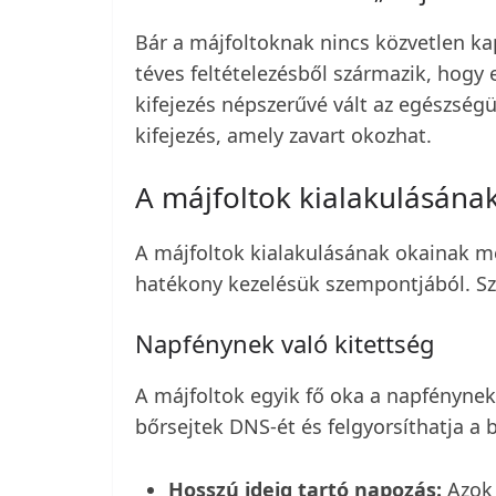
Bár a májfoltoknak nincs közvetlen k
téves feltételezésből származik, hogy 
kifejezés népszerűvé vált az egészség
kifejezés, amely zavart okozhat.
A májfoltok kialakulásána
A májfoltok kialakulásának okainak 
hatékony kezelésük szempontjából. Sz
Napfénynek való kitettség
A májfoltok egyik fő oka a napfénynek 
bőrsejtek DNS-ét és felgyorsíthatja a 
Hosszú ideig tartó napozás:
Azok 