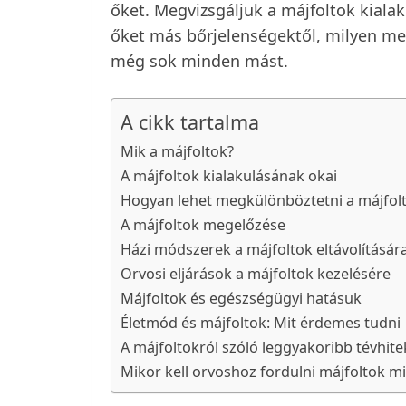
őket. Megvizsgáljuk a májfoltok kiala
őket más bőrjelenségektől, milyen meg
még sok minden mást.
A cikk tartalma
Mik a májfoltok?
A májfoltok kialakulásának okai
Hogyan lehet megkülönböztetni a májfolt
A májfoltok megelőzése
Házi módszerek a májfoltok eltávolításár
Orvosi eljárások a májfoltok kezelésére
Májfoltok és egészségügyi hatásuk
Életmód és májfoltok: Mit érdemes tudni
A májfoltokról szóló leggyakoribb tévhite
Mikor kell orvoshoz fordulni májfoltok mi