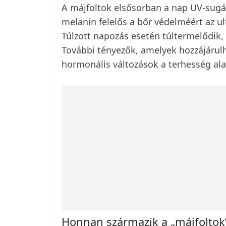
A májfoltok elsősorban a nap UV-sugá
melanin felelős a bőr védelméért az u
Túlzott napozás esetén túltermelődik,
További tényezők, amelyek hozzájárulh
hormonális változások a terhesség ala
Honnan származik a „májfoltok