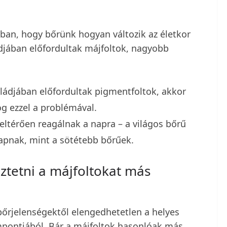
bban, hogy bőrünk hogyan változik az életkor
ádjában előfordultak májfoltok, nagyobb
ládjában előfordultak pigmentfoltok, akkor
og ezzel a problémával.
ltérően reagálnak a napra – a világos bőrű
apnak, mint a sötétebb bőrűek.
tetni a májfoltokat más
őrjelenségektől elengedhetetlen a helyes
mpontjából. Bár a májfoltok hasonlóak más