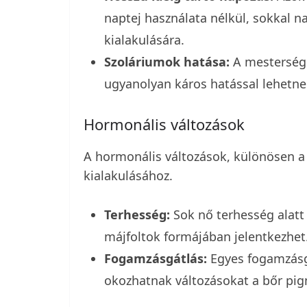
naptej használata nélkül, sokkal 
kialakulására.
Szoláriumok hatása:
A mestersége
ugyanolyan káros hatással lehetne
Hormonális változások
A hormonális változások, különösen a 
kialakulásához.
Terhesség:
Sok nő terhesség alatt
májfoltok formájában jelentkezhet
Fogamzásgátlás:
Egyes fogamzásg
okozhatnak változásokat a bőr pi