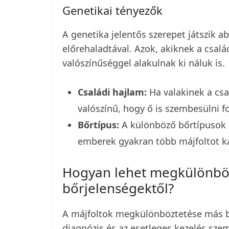
Genetikai tényezők
A genetika jelentős szerepet játszik a
előrehaladtával. Azok, akiknek a csal
valószínűséggel alakulnak ki náluk is.
Családi hajlam:
Ha valakinek a csa
valószínű, hogy ő is szembesülni f
Bőrtípus:
A különböző bőrtípusok e
emberek gyakran több májfoltot k
Hogyan lehet megkülönböz
bőrjelenségektől?
A májfoltok megkülönböztetése más b
diagnózis és az esetleges kezelés sze