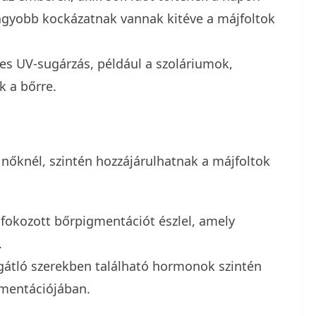
nagyobb kockázatnak vannak kitéve a májfoltok
s UV-sugárzás, például a szoláriumok,
k a bőrre.
nőknél, szintén hozzájárulhatnak a májfoltok
 fokozott bőrpigmentációt észlel, amely
.
átló szerekben található hormonok szintén
gmentációjában.