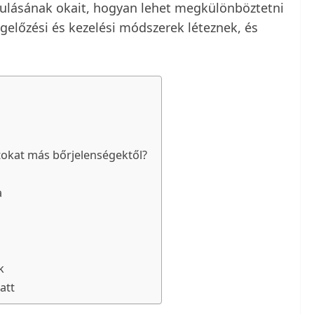
kulásának okait, hogyan lehet megkülönböztetni
előzési és kezelési módszerek léteznek, és
okat más bőrjelenségektől?
a
k
att