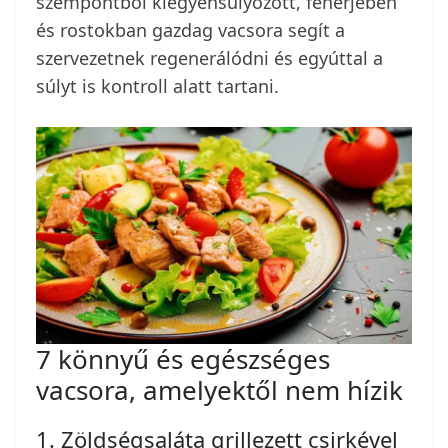
szempontból kiegyensúlyozott, fehérjében
és rostokban gazdag vacsora segít a
szervezetnek regenerálódni és egyúttal a
súlyt is kontroll alatt tartani.
7 könnyű és egészséges
vacsora, amelyektől nem hízik
1. Zöldségsaláta grillezett csirkével