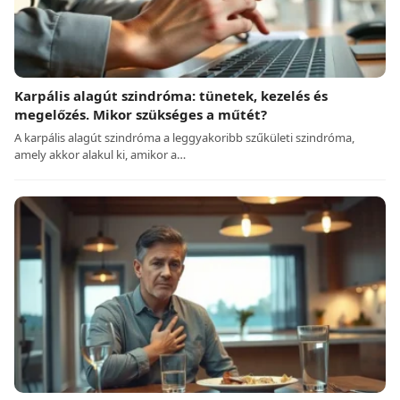
Karpális alagút szindróma: tünetek, kezelés és
megelőzés. Mikor szükséges a műtét?
A karpális alagút szindróma a leggyakoribb szűkületi szindróma,
amely akkor alakul ki, amikor a…