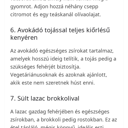
gyomrot. Adjon hozzá néhány csepp
citromot és egy teáskanál olívaolajat.
6. Avokádó tojással teljes kiőrlésű
kenyéren
Az avokádó egészséges zsírokat tartalmaz,
amelyek hosszú ideig telítik, a tojás pedig a
szükséges fehérjét biztosítja.
Vegetáriánusoknak és azoknak ajánlott,
akik este nem szeretnek húst enni.
7. Sült lazac brokkolival
A lazac gazdag fehérjében és egészséges
zsírokban, a brokkoli pedig rostokban. Ez az
étel tápláló, mégis könnyű, ideális esti