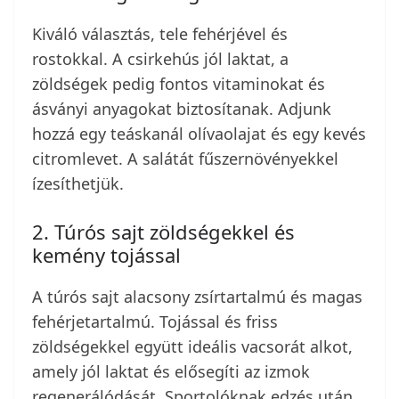
Kiváló választás, tele fehérjével és
rostokkal. A csirkehús jól laktat, a
zöldségek pedig fontos vitaminokat és
ásványi anyagokat biztosítanak. Adjunk
hozzá egy teáskanál olívaolajat és egy kevés
citromlevet. A salátát fűszernövényekkel
ízesíthetjük.
2. Túrós sajt zöldségekkel és
kemény tojással
A túrós sajt alacsony zsírtartalmú és magas
fehérjetartalmú. Tojással és friss
zöldségekkel együtt ideális vacsorát alkot,
amely jól laktat és elősegíti az izmok
regenerálódását. Sportolóknak edzés után