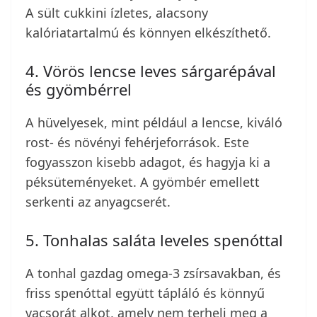
A sült cukkini ízletes, alacsony
kalóriatartalmú és könnyen elkészíthető.
4. Vörös lencse leves sárgarépával
és gyömbérrel
A hüvelyesek, mint például a lencse, kiváló
rost- és növényi fehérjeforrások. Este
fogyasszon kisebb adagot, és hagyja ki a
péksüteményeket. A gyömbér emellett
serkenti az anyagcserét.
5. Tonhalas saláta leveles spenóttal
A tonhal gazdag omega-3 zsírsavakban, és
friss spenóttal együtt tápláló és könnyű
vacsorát alkot, amely nem terheli meg a