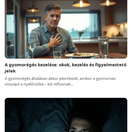
A gyomorégés kezelése: okok, kezelés és figyelmeztető
jelek
A gyomorégés általában akkor jelentkezik, amikor a gyomorsav
visszajut a nyelőcsőbe – ezt refluxnak…