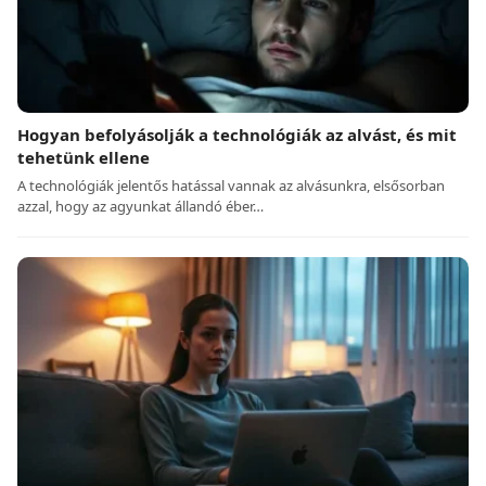
Hogyan befolyásolják a technológiák az alvást, és mit
tehetünk ellene
A technológiák jelentős hatással vannak az alvásunkra, elsősorban
azzal, hogy az agyunkat állandó éber…