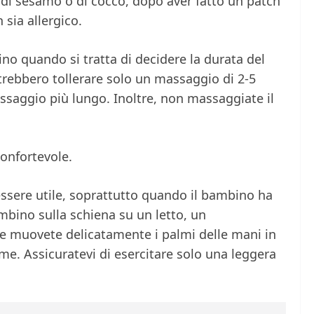
o di sesamo o di cocco, dopo aver fatto un patch
 sia allergico.
ino quando si tratta di decidere la durata del
rebbero tollerare solo un massaggio di 2-5
ssaggio più lungo. Inoltre, non massaggiate il
confortevole.
ssere utile, soprattutto quando il bambino ha
ambino sulla schiena su un letto, un
e muovete delicatamente i palmi delle mani in
ome. Assicuratevi di esercitare solo una leggera