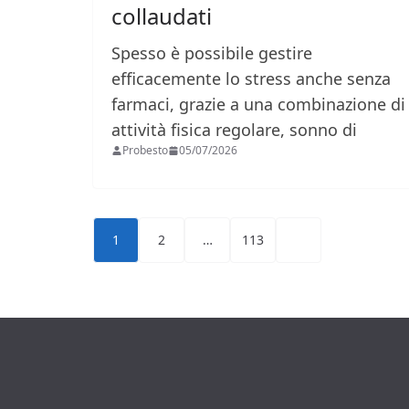
collaudati
Spesso è possibile gestire
efficacemente lo stress anche senza
farmaci, grazie a una combinazione di
attività fisica regolare, sonno di
Probesto
05/07/2026
Paginazione
1
2
…
113
degli
articoli