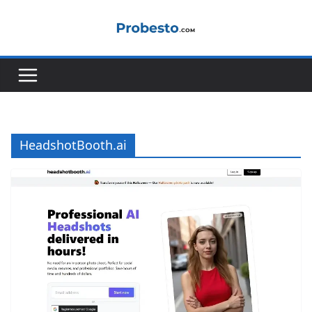
Salta
al
contenuto
HeadshotBooth.ai