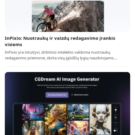
InPixio: Nuotraukų ir vaizdų redagavimo įrankis
visiems
InPixio yra intuityvi, dirbtinio intelekto valdoma nuotraukų
redagavimo priemonė, skirta visų įgūdžių lygių naudotojams.…