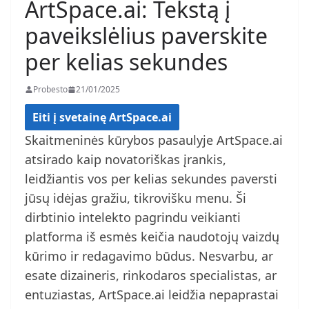
ArtSpace.ai: Tekstą į
paveikslėlius paverskite
per kelias sekundes
Probesto
21/01/2025
Eiti į svetainę ArtSpace.ai
Skaitmeninės kūrybos pasaulyje ArtSpace.ai
atsirado kaip novatoriškas įrankis,
leidžiantis vos per kelias sekundes paversti
jūsų idėjas gražiu, tikrovišku menu. Ši
dirbtinio intelekto pagrindu veikianti
platforma iš esmės keičia naudotojų vaizdų
kūrimo ir redagavimo būdus. Nesvarbu, ar
esate dizaineris, rinkodaros specialistas, ar
entuziastas, ArtSpace.ai leidžia nepaprastai