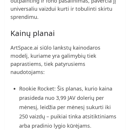
outpainting ir fono pašalinimas, paverčia jį
universaliu vaizdui kurti ir tobulinti skirtu
sprendimu.
Kainų planai
ArtSpace.ai siūlo lankstų kainodaros
modelį, kuriame yra galimybių tiek
paprastiems, tiek patyrusiems
naudotojams:
Rookie Rocket: Šis planas, kurio kaina
prasideda nuo 3,99 JAV dolerių per
mėnesį, leidžia per mėnesį sukurti iki
250 vaizdų – puikiai tinka atsitiktiniams
arba pradinio lygio kūrėjams.