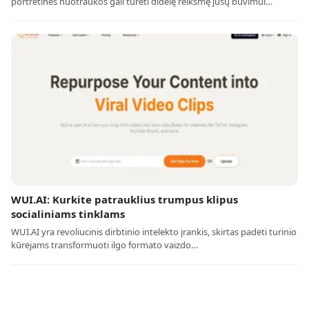
portretinės nuotraukos gali turėti didelę reikšmę jūsų buvimui…
WUI.AI: Kurkite patrauklius trumpus klipus
socialiniams tinklams
WUI.AI yra revoliucinis dirbtinio intelekto įrankis, skirtas padėti turinio
kūrėjams transformuoti ilgo formato vaizdo…