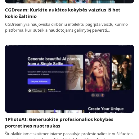
CGDream: Kurkite aukštos kokybės vaizdus iš bet
kokio šaltinio
CGDream yra naujoviška dirbtiniu intelektu pagrįsta vaizdų kūrimo
platforma, kuri suteikia naudotojams galimybę paversti…
1PhotoAI: Generuokite profesionalios kokybės
portretines nuotraukas
Šiuolaikiniame skaitmeniniame pasaulyje profesionalios ir nušlifuotos