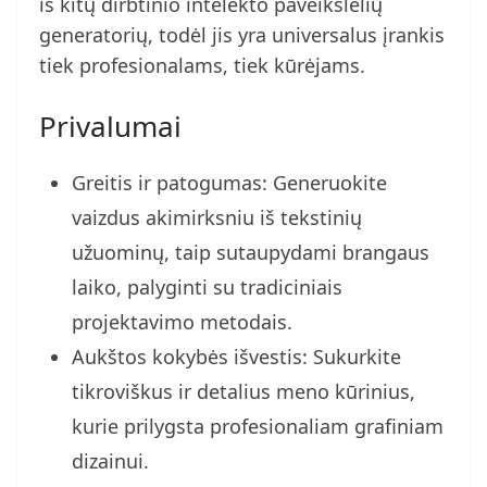
iš kitų dirbtinio intelekto paveikslėlių
generatorių, todėl jis yra universalus įrankis
tiek profesionalams, tiek kūrėjams.
Privalumai
Greitis ir patogumas: Generuokite
vaizdus akimirksniu iš tekstinių
užuominų, taip sutaupydami brangaus
laiko, palyginti su tradiciniais
projektavimo metodais.
Aukštos kokybės išvestis: Sukurkite
tikroviškus ir detalius meno kūrinius,
kurie prilygsta profesionaliam grafiniam
dizainui.