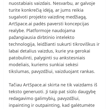
nuostabiais vaizdais. Nesvarbu, ar galvoje
turite konkrečią idėją, ar jums reikia
sugalvoti projekto vaizdinę medžiagą,
ArtSpace.ai padės paversti koncepcijas
realybe. Platformoje naudojama
pažangiausia dirbtinio intelekto
technologija, leidžianti sukurti tikroviškus ir
labai detalius vaizdus, kurie yra gerokai
patobulinti, palyginti su ankstesniais
modeliais, kuriems sunkiai sekėsi
tikslumas, pavyzdžiui, vaizduojant rankas.
Tačiau ArtSpace.ai skirta ne tik vaizdams iš
teksto generuoti. Ji taip pat siūlo daugybę
redagavimo galimybių, pavyzdžiui,
inpainting ir outpainting, kad galėtumėte