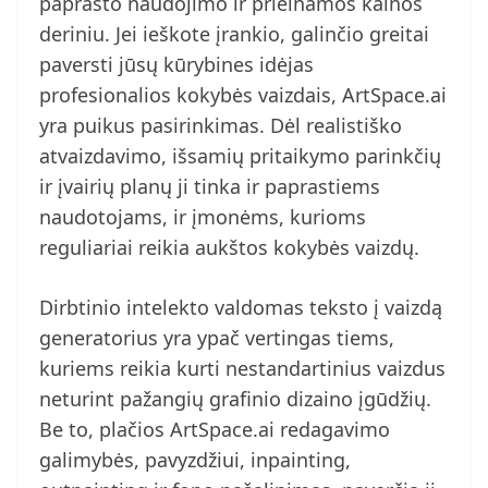
paprasto naudojimo ir prieinamos kainos
deriniu. Jei ieškote įrankio, galinčio greitai
paversti jūsų kūrybines idėjas
profesionalios kokybės vaizdais, ArtSpace.ai
yra puikus pasirinkimas. Dėl realistiško
atvaizdavimo, išsamių pritaikymo parinkčių
ir įvairių planų ji tinka ir paprastiems
naudotojams, ir įmonėms, kurioms
reguliariai reikia aukštos kokybės vaizdų.
Dirbtinio intelekto valdomas teksto į vaizdą
generatorius yra ypač vertingas tiems,
kuriems reikia kurti nestandartinius vaizdus
neturint pažangių grafinio dizaino įgūdžių.
Be to, plačios ArtSpace.ai redagavimo
galimybės, pavyzdžiui, inpainting,