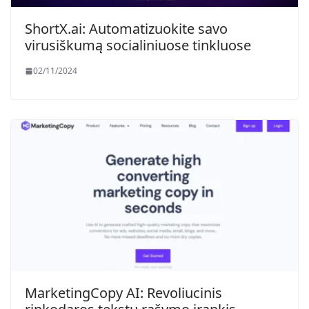
ShortX.ai: Automatizuokite savo
virusiškumą socialiniuose tinkluose
02/11/2024
MarketingCopy AI: Revoliucinis