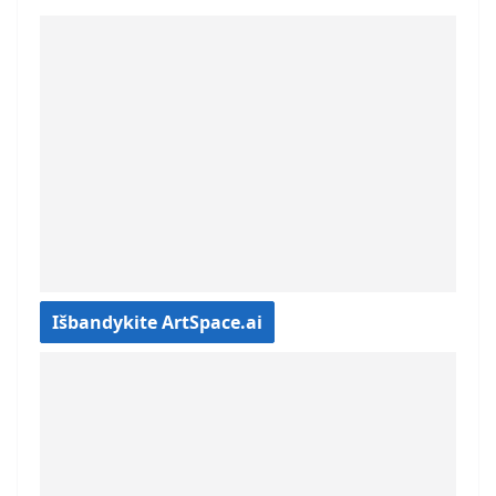
Išbandykite ArtSpace.ai