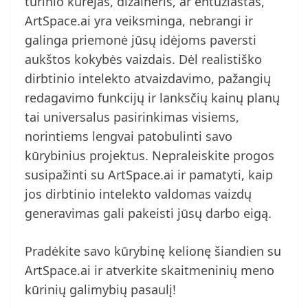
turinio kūrėjas, dizaineris, ar entuziastas,
ArtSpace.ai yra veiksminga, nebrangi ir
galinga priemonė jūsų idėjoms paversti
aukštos kokybės vaizdais. Dėl realistiško
dirbtinio intelekto atvaizdavimo, pažangių
redagavimo funkcijų ir lanksčių kainų planų
tai universalus pasirinkimas visiems,
norintiems lengvai patobulinti savo
kūrybinius projektus. Nepraleiskite progos
susipažinti su ArtSpace.ai ir pamatyti, kaip
jos dirbtinio intelekto valdomas vaizdų
generavimas gali pakeisti jūsų darbo eigą.
Pradėkite savo kūrybinę kelionę šiandien su
ArtSpace.ai ir atverkite skaitmeninių meno
kūrinių galimybių pasaulį!