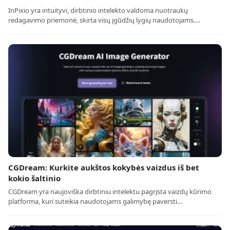
InPixio yra intuityvi, dirbtinio intelekto valdoma nuotraukų
redagavimo priemonė, skirta visų įgūdžių lygių naudotojams.…
CGDream: Kurkite aukštos kokybės vaizdus iš bet
kokio šaltinio
CGDream yra naujoviška dirbtiniu intelektu pagrįsta vaizdų kūrimo
platforma, kuri suteikia naudotojams galimybę paversti…