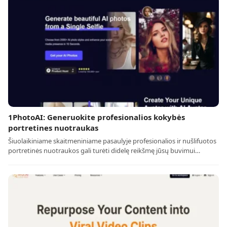
1PhotoAI: Generuokite profesionalios kokybės
portretines nuotraukas
Šiuolaikiniame skaitmeniniame pasaulyje profesionalios ir nušlifuotos
portretinės nuotraukos gali turėti didelę reikšmę jūsų buvimui…