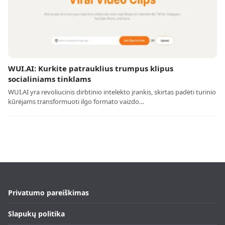
WUI.AI: Kurkite patrauklius trumpus klipus
socialiniams tinklams
WUI.AI yra revoliucinis dirbtinio intelekto įrankis, skirtas padėti turinio
kūrėjams transformuoti ilgo formato vaizdo…
Privatumo pareiškimas
Slapukų politika