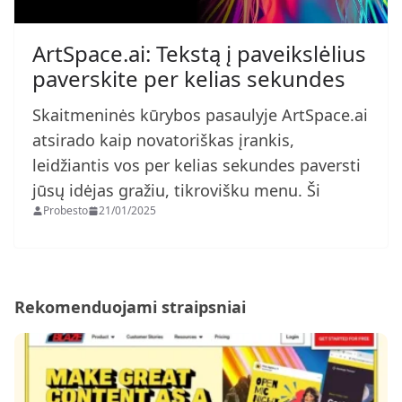
ArtSpace.ai: Tekstą į paveikslėlius
paverskite per kelias sekundes
Skaitmeninės kūrybos pasaulyje ArtSpace.ai
atsirado kaip novatoriškas įrankis,
leidžiantis vos per kelias sekundes paversti
jūsų idėjas gražiu, tikrovišku menu. Ši
Probesto
21/01/2025
Rekomenduojami straipsniai