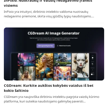
InPixio: Nuotraukų ir vaizdų redagavimo įrankis
visiems
InPixio yra intuityvi, dirbtinio intelekto valdoma nuotraukų
redagavimo priemonė, skirta visų įgūdžių lygių naudotojams.…
CGDream: Kurkite aukštos kokybės vaizdus iš bet
kokio šaltinio
CGDream yra naujoviška dirbtiniu intelektu pagrįsta vaizdų kūrimo
platforma, kuri suteikia naudotojams galimybę paversti…