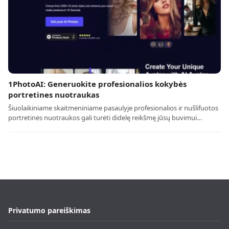
1PhotoAI: Generuokite profesionalios kokybės
portretines nuotraukas
Šiuolaikiniame skaitmeniniame pasaulyje profesionalios ir nušlifuotos
portretinės nuotraukos gali turėti didelę reikšmę jūsų buvimui…
Privatumo pareiškimas