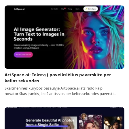
ArtSpace.ai: Tekstą į paveikslėlius paverskite per
kelias sekundes
Skaitmeninės kūrybos pasaulyje ArtSpace.ai atsirado kaip
novatoriškas įrankis, leidžiantis vos per kelias sekundes paversti…