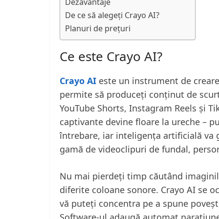
Dezavantaje
De ce să alegeți Crayo AI?
Planuri de prețuri
Ce este Crayo AI?
Crayo AI
este un instrument de creare v
permite să produceți conținut de scurt
YouTube Shorts, Instagram Reels și Tik
captivante devine floare la ureche – p
întrebare, iar inteligența artificială v
gamă de videoclipuri de fundal, persona
Nu mai pierdeți timp căutând imagini
diferite coloane sonore. Crayo AI se oc
vă puteți concentra pe a spune povești c
Software-ul adaugă automat narațiune 