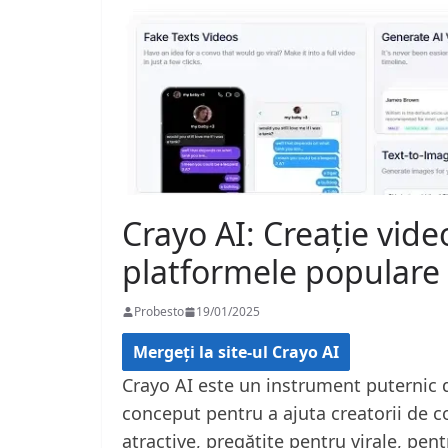
Crayo AI: Creație vide
platformele populare
Probesto
19/01/2025
Mergeți la site-ul Crayo AI
Crayo AI este un instrument puternic de
conceput pentru a ajuta creatorii de c
atractive, pregătite pentru virale, p