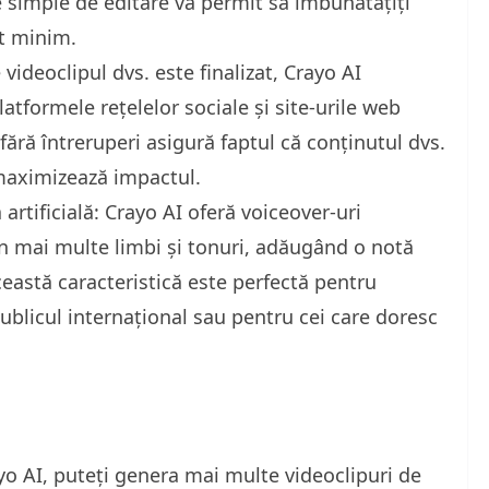
e simple de editare vă permit să îmbunătățiți
rt minim.
videoclipul dvs. este finalizat, Crayo AI
latformele rețelelor sociale și site-urile web
fără întreruperi asigură faptul că conținutul dvs.
 maximizează impactul.
artificială: Crayo AI oferă voiceover-uri
 în mai multe limbi și tonuri, adăugând o notă
ceastă caracteristică este perfectă pentru
publicul internațional sau pentru cei care doresc
yo AI, puteți genera mai multe videoclipuri de