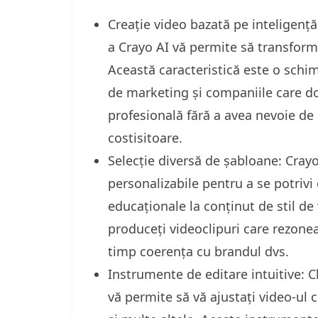
Creație video bazată pe inteligență 
a Crayo AI vă permite să transforma
Această caracteristică este o schim
de marketing și companiile care do
profesională fără a avea nevoie de
costisitoare.
Selecție diversă de șabloane: Cray
personalizabile pentru a se potrivi d
educaționale la conținut de stil de 
produceți videoclipuri care rezonea
timp coerența cu brandul dvs.
Instrumente de editare intuitive: C
vă permite să vă ajustați video-ul 