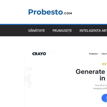
Sari
la
conținut
SĂNĂTATE
FRUMUSEȚE
INTELIGENȚA ART