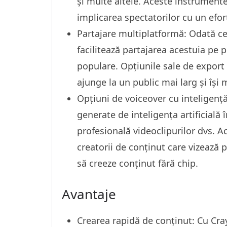
și multe altele. Aceste instrument
implicarea spectatorilor cu un efo
Partajare multiplatformă: Odată ce 
facilitează partajarea acestuia pe p
populare. Opțiunile sale de export 
ajunge la un public mai larg și își
Opțiuni de voiceover cu inteligență 
generate de inteligența artificială
profesională videoclipurilor dvs. A
creatorii de conținut care vizează 
să creeze conținut fără chip.
Avantaje
Crearea rapidă de conținut: Cu Cra