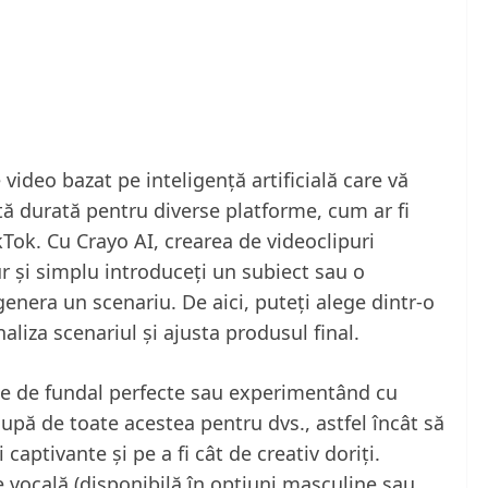
ideo bazat pe inteligență artificială care vă
ă durată pentru diverse platforme, cum ar fi
Tok. Cu Crayo AI, crearea de videoclipuri
ur și simplu introduceți un subiect sau o
a genera un scenariu. De aici, puteți alege dintr-o
liza scenariul și ajusta produsul final.
le de fundal perfecte sau experimentând cu
upă de toate acestea pentru dvs., astfel încât să
aptivante și pe a fi cât de creativ doriți.
vocală (disponibilă în opțiuni masculine sau