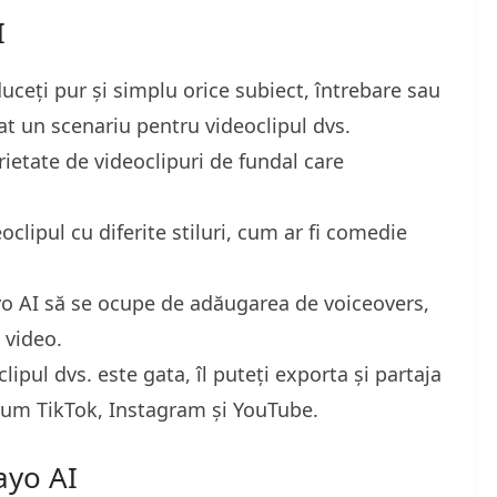
I
uceți pur și simplu orice subiect, întrebare sau
at un scenariu pentru videoclipul dvs.
rietate de videoclipuri de fundal care
oclipul cu diferite stiluri, cum ar fi comedie
yo AI să se ocupe de adăugarea de voiceovers,
 video.
lipul dvs. este gata, îl puteți exporta și partaja
cum TikTok, Instagram și YouTube.
rayo AI