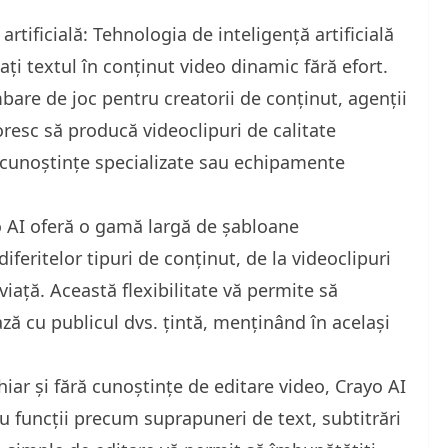
artificială: Tehnologia de inteligență artificială
ți textul în conținut video dinamic fără efort.
bare de joc pentru creatorii de conținut, agenții
resc să producă videoclipuri de calitate
 cunoștințe specializate sau echipamente
o AI oferă o gamă largă de șabloane
iferitelor tipuri de conținut, de la videoclipuri
viață. Această flexibilitate vă permite să
ză cu publicul dvs. țintă, menținând în același
hiar și fără cunoștințe de editare video, Crayo AI
cu funcții precum suprapuneri de text, subtitrări