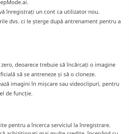
eepMode.ai.
ă înregistrați un cont ca utilizator nou.
ile dvs. ci le șterge după antrenament pentru a
zero, deoarece trebuie să încărcați o imagine
ificială să se antreneze și să o cloneze.
ză imagini în mișcare sau videoclipuri, pentru
el de funcție.
e pentru a încerca serviciul la înregistrare.
 să achiziționați mai multe credite, începând cu