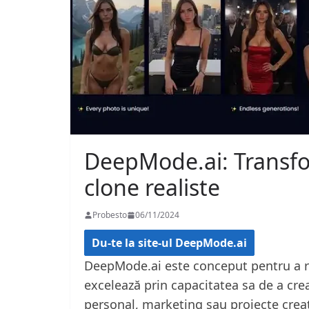
DeepMode.ai: Transfor
clone realiste
Probesto
06/11/2024
Du-te la site-ul DeepMode.ai
DeepMode.ai este conceput pentru a răs
excelează prin capacitatea sa de a crea
personal, marketing sau proiecte creati