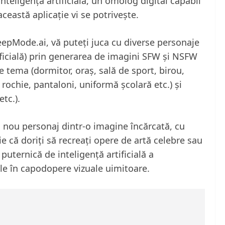
teligență artificială, un omolog digital capabil
această aplicație vi se potrivește.
DeepMode.ai, vă puteți juca cu diverse personaje
ificială) prin generarea de imagini SFW și NSFW
ge tema (dormitor, oraș, sală de sport, birou,
e, rochie, pantaloni, uniformă școlară etc.) și
etc.).
 nou personaj dintr-o imagine încărcată, cu
Fie că doriți să recreați opere de artă celebre sau
puternică de inteligență artificială a
e în capodopere vizuale uimitoare.