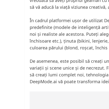
vreodată să aveți propriul geamăn cu in
să vă aducă la viață viziunea creativă, 
În cadrul platformei ușor de utilizat 
predefinite (modele de inteligență art
noi și realiste ale acestora. Puteți ale
închisoare etc.), ținuta (bikini, lenjeri
culoarea părului (blond, roșcat, închis 
De asemenea, este posibil să creați un
variații și scene unice și de necrezut. 
să creați lumi complet noi, tehnologia 
DeepMode.ai vă poate transforma ideil