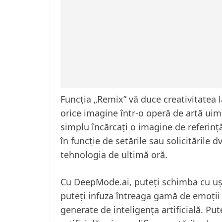
Funcția „Remix” vă duce creativitatea 
orice imagine într-o operă de artă uimi
simplu încărcați o imagine de referinț
în funcție de setările sau solicitările
tehnologia de ultimă oră.
Cu DeepMode.ai, puteți schimba cu ușur
puteți infuza întreaga gamă de emoții u
generate de inteligența artificială. Put