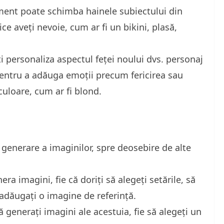
ment poate schimba hainele subiectului din
ce aveți nevoie, cum ar fi un bikini, plasă,
ți personaliza aspectul feței noului dvs. personaj
e pentru a adăuga emoții precum fericirea sau
culoare, cum ar fi blond.
generare a imaginilor, spre deosebire de alte
a imagini, fie că doriți să alegeți setările, să
 adăugați o imagine de referință.
să generați imagini ale acestuia, fie să alegeți un