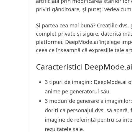
artificială prin modificarea stărilor lo
priviri gânditoare, și puteți vedea cum
Și partea cea mai bună? Creațiile dvs. 
complet private și sigure, datorită măs
platformei. DeepMode.ai înțelege import
ceea ce înseamnă că expresiile tale ar
Caracteristici DeepMode.a
3 tipuri de imagini: DeepMode.ai ofe
anime pe generatorul său.
3 moduri de generare a imaginilor: 
doriți ca personajul dvs. să apară, f
imagine de referință pentru ca intel
rezultatele sale.