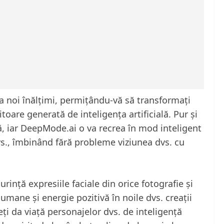
la noi înălțimi, permițându-vă să transformați
toare generată de inteligența artificială. Pur și
ă, iar DeepMode.ai o va recrea în mod inteligent
 dvs., îmbinând fără probleme viziunea dvs. cu
ință expresiile faciale din orice fotografie și
mane și energie pozitivă în noile dvs. creații
eți da viață personajelor dvs. de inteligență