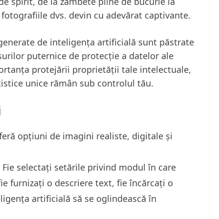
r de spirit, de la zâmbete pline de bucurie la
 fotografiile dvs. devin cu adevărat captivante.
generate de inteligența artificială sunt păstrate
urilor puternice de protecție a datelor ale
anța protejării proprietății tale intelectuale,
tistice unice rămân sub controlul tău.
i
ră opțiuni de imagini realiste, digitale și
Fie selectați setările privind modul în care
ie furnizați o descriere text, fie încărcați o
igența artificială să se oglindească în