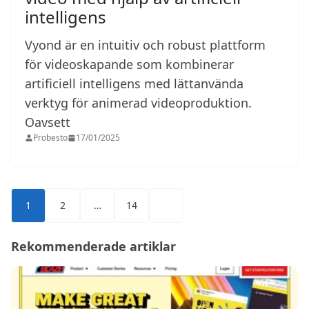
intelligens
Vyond är en intuitiv och robust plattform
för videoskapande som kombinerar
artificiell intelligens med lättanvända
verktyg för animerad videoproduktion.
Oavsett
Probesto
17/01/2025
Sidnumrering
1
2
…
14
för
inlägg
Rekommenderade artiklar