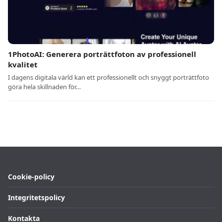
1PhotoAI: Generera porträttfoton av professionell
kvalitet
I dagens digitala värld kan ett professionellt och snyggt porträttfoto
göra hela skillnaden för…
Cookie-policy
Integritetspolicy
Kontakta