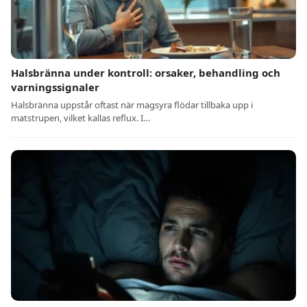
Halsbränna under kontroll: orsaker, behandling och
varningssignaler
Halsbränna uppstår oftast när magsyra flödar tillbaka upp i
matstrupen, vilket kallas reflux. I…