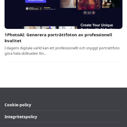
1PhotoAI: Generera porträttfoton av professionell
kvalitet
I dagens digitala värld kan ett professionellt och snyggt porträttfoto
göra hela skillnaden för…
Cookie-policy
Integritetspolicy