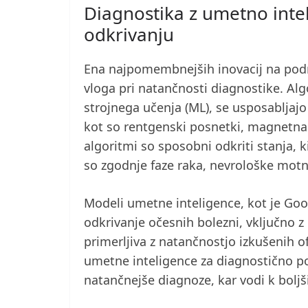
Diagnostika z umetno inte
odkrivanju
Ena najpomembnejših inovacij na podr
vloga pri natančnosti diagnostike. Alg
strojnega učenja (ML), se usposabljajo
kot so rentgenski posnetki, magnetna 
algoritmi so sposobni odkriti stanja, k
so zgodnje faze raka, nevrološke motnj
Modeli umetne inteligence, kot je Goo
odkrivanje očesnih bolezni, vključno z 
primerljiva z natančnostjo izkušenih o
umetne inteligence za diagnostično po
natančnejše diagnoze, kar vodi k boljš