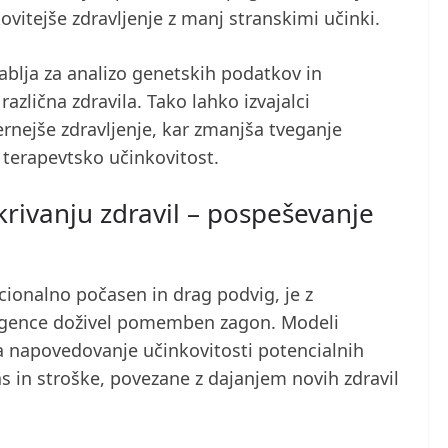
ovitejše zdravljenje z manj stranskimi učinki.
blja za analizo genetskih podatkov in
zlična zdravila. Tako lahko izvajalci
ernejše zdravljenje, kar zmanjša tveganje
a terapevtsko učinkovitost.
rivanju zdravil – pospeševanje
icionalno počasen in drag podvig, je z
ligence doživel pomemben zagon. Modeli
za napovedovanje učinkovitosti potencialnih
as in stroške, povezane z dajanjem novih zdravil