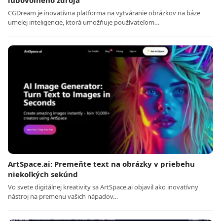
ľubovoľného zdroja
CGDream je inovatívna platforma na vytváranie obrázkov na báze
umelej inteligencie, ktorá umožňuje používateľom…
ArtSpace.ai: Premeňte text na obrázky v priebehu
niekoľkých sekúnd
Vo svete digitálnej kreativity sa ArtSpace.ai objavil ako inovatívny
nástroj na premenu vašich nápadov…