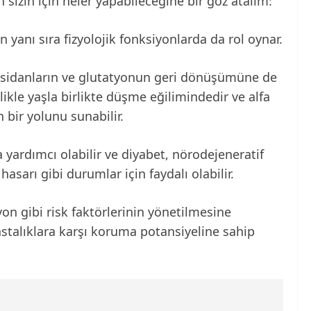
sizin için neler yapabileceğine bir göz atalım:
in yanı sıra fizyolojik fonksiyonlarda da rol oynar.
ioksidanların ve glutatyonun geri dönüşümüne de
likle yaşla birlikte düşme eğilimindedir ve alfa
 bir yolunu sunabilir.
yardımcı olabilir ve diyabet, nörodejeneratif
asarı gibi durumlar için faydalı olabilir.
yon gibi risk faktörlerinin yönetilmesine
astalıklara karşı koruma potansiyeline sahip