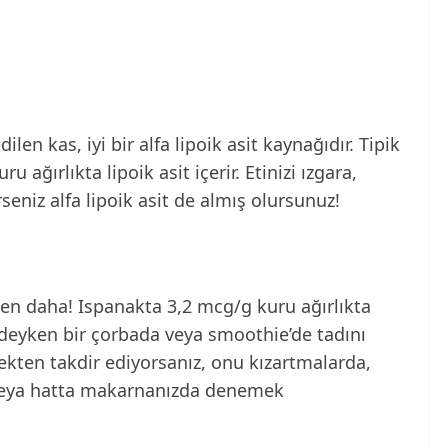
dilen kas, iyi bir alfa lipoik asit kaynağıdır. Tipik
 ağırlıkta lipoik asit içerir. Etinizi ızgara,
niz alfa lipoik asit de almış olursunuz!
neden daha! Ispanakta 3,2 mcg/g kuru ağırlıkta
ndeyken bir çorbada veya smoothie’de tadını
çekten takdir ediyorsanız, onu kızartmalarda,
e veya hatta makarnanızda denemek