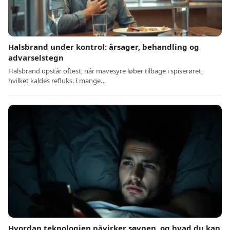
Halsbrand under kontrol: årsager, behandling og
advarselstegn
Halsbrand opstår oftest, når mavesyre løber tilbage i spiserøret,
hvilket kaldes refluks. I mange…
Hvordan teknologien påvirker søvnen, og hvad du kan