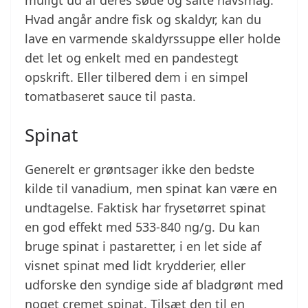
muligt ud af deres søde og salte havsmag.
Hvad angår andre fisk og skaldyr, kan du
lave en varmende skaldyrssuppe eller holde
det let og enkelt med en pandestegt
opskrift. Eller tilbered dem i en simpel
tomatbaseret sauce til pasta.
Spinat
Generelt er grøntsager ikke den bedste
kilde til vanadium, men spinat kan være en
undtagelse. Faktisk har frysetørret spinat
en god effekt med 533-840 ng/g. Du kan
bruge spinat i pastaretter, i en let side af
visnet spinat med lidt krydderier, eller
udforske den syndige side af bladgrønt med
noget cremet spinat. Tilsæt den til en