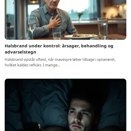
Halsbrand under kontrol: årsager, behandling og
advarselstegn
Halsbrand opstår oftest, når mavesyre løber tilbage i spiserøret,
hvilket kaldes refluks. I mange…