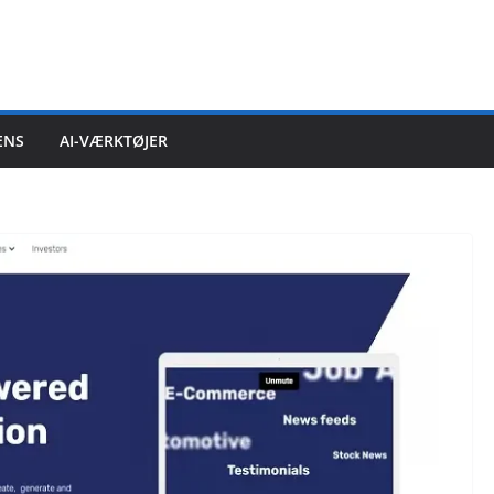
ENS
AI-VÆRKTØJER