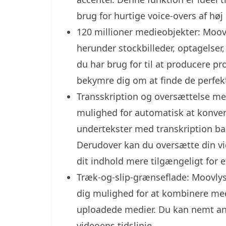
brug for hurtige voice-overs af høj 
120 millioner medieobjekter: Moovly
herunder stockbilleder, optagelser,
du har brug for til at producere pr
bekymre dig om at finde de perfekt
Transskription og oversættelse med
mulighed for automatisk at konvert
undertekster med transkription bas
Derudover kan du oversætte din vid
dit indhold mere tilgængeligt for 
Træk-og-slip-grænseflade: Moovlys
dig mulighed for at kombinere med
uploadede medier. Du kan nemt anim
videoens tidslinje.