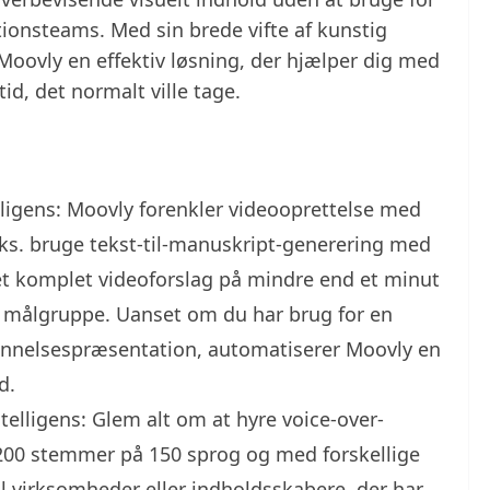
ionsteams. Med sin brede vifte af kunstig
 Moovly en effektiv løsning, der hjælper dig med
id, det normalt ville tage.
ligens: Moovly forenkler videooprettelse med
.eks. bruge tekst-til-manuskript-generering med
e et komplet videoforslag på mindre end et minut
n målgruppe. Uanset om du har brug for en
annelsespræsentation, automatiserer Moovly en
d.
lligens: Glem alt om at hyre voice-over-
.200 stemmer på 150 sprog og med forskellige
il virksomheder eller indholdsskabere, der har