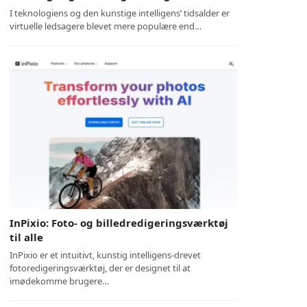
I teknologiens og den kunstige intelligens’ tidsalder er
virtuelle ledsagere blevet mere populære end…
InPixio: Foto- og billedredigeringsværktøj
til alle
InPixio er et intuitivt, kunstig intelligens-drevet
fotoredigeringsværktøj, der er designet til at
imødekomme brugere…