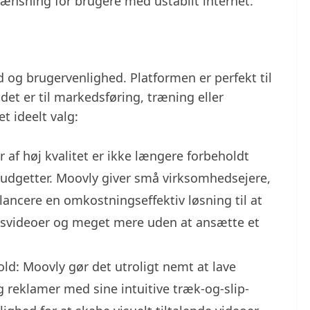
ænsning for brugere med ustabilt internet.
ed og brugervenlighed. Platformen er perfekt til
det er til markedsføring, træning eller
t ideelt valg:
 af høj kvalitet er ikke længere forbeholdt
dgetter. Moovly giver små virksomhedsejere,
lancere en omkostningseffektiv løsning til at
gsvideoer og meget mere uden at ansætte et
ld: Moovly gør det utroligt nemt at lave
reklamer med sine intuitive træk-og-slip-