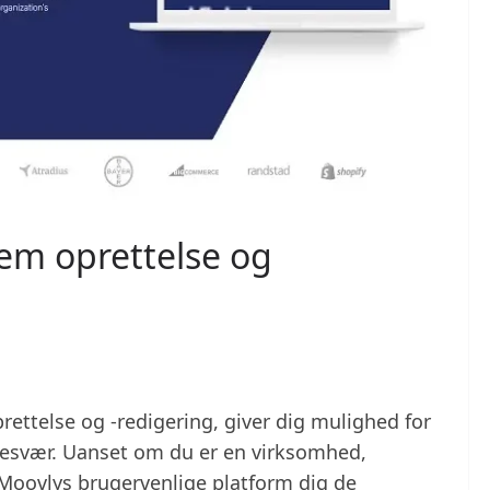
nem oprettelse og
prettelse og -redigering, giver dig mulighed for
 besvær. Uanset om du er en virksomhed,
 Moovlys brugervenlige platform dig de