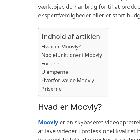
værktøjer, du har brug for til at produ
ekspertfærdigheder eller et stort budg
Indhold af artiklen
Hvad er Moovly?
Nøglefunktioner i Moovly
Fordele
Ulemperne
Hvorfor vælge Moovly
Priserne
Hvad er Moovly?
Moovly
er en skybaseret videooprette
at lave videoer i professionel kvalitet
designet til folk, der ønsker at skabe