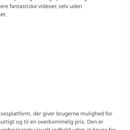
cere fantastiske videoer, selv uden
et.
lsesplatform, der giver brugerne mulighed for
 hurtigt og til en overkommelig pris. Den er
 overbevisende visuelt indhold uden at bruge for