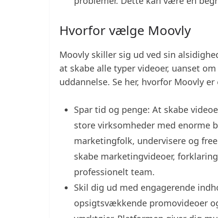
problemer. Dette kan være en begr
Hvorfor vælge Moovly
Moovly skiller sig ud ved sin alsidigh
at skabe alle typer videoer, uanset om 
uddannelse. Se her, hvorfor Moovly er e
Spar tid og penge: At skabe videoer
store virksomheder med enorme bu
marketingfolk, undervisere og free
skabe marketingvideoer, forklarin
professionelt team.
Skil dig ud med engagerende indho
opsigtsvækkende promovideoer og 