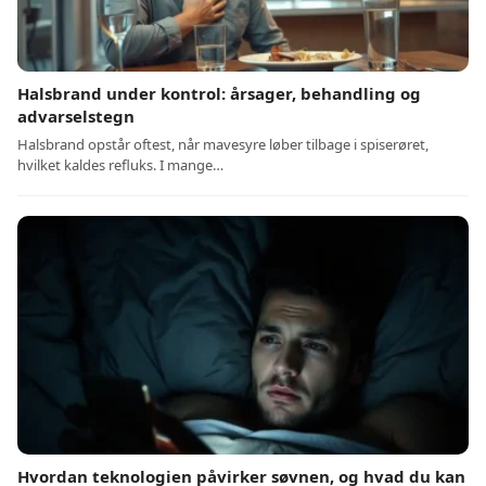
Halsbrand under kontrol: årsager, behandling og
advarselstegn
Halsbrand opstår oftest, når mavesyre løber tilbage i spiserøret,
hvilket kaldes refluks. I mange…
Hvordan teknologien påvirker søvnen, og hvad du kan