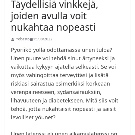
Täydellisiä vinkkejä,
joiden avulla voit
nukahtaa nopeasti
Probesto
15/08/2022
Pyöriikö yöllä odottamassa unen tuloa?
Unen puute voi tehdä sinut ärtyneeksi ja
vaikuttaa kykyyn ajatella selkeästi. Se voi
myös vahingoittaa terveyttäsi ja lisätä
riskiäsi sairastua esimerkiksi korkeaan
verenpaineeseen, sydänsairauksiin,
lihavuuteen ja diabetekseen. Mitä siis voit
tehdä, jotta nukahtaisit nopeasti ja saisit
levolliset yöunet?
Unen latenssi eli unen alkamislatenssi on