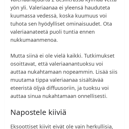
yön yli. Valeriaanaa ei yleensä hauduteta
kuumassa vedessä, koska kuumuus voi
tuhota sen hyödylliset ominaisuudet. Ota
valeriaanateetä puoli tuntia ennen
nukkumaanmenoa.
Mutta siinä ei ole vielä kaikki. Tutkimukset
osoittavat, että valeriaanantuoksu voi
auttaa nukahtamaan nopeammin. Lisää siis
muutama tippa valeriaanaa sisältävää
eteeristä öljyä diffuusoriin, ja tuoksu voi
auttaa sinua nukahtamaan onnellisesti.
Napostele kiiviä
Eksoottiset kiivit eivät ole vain herkullisia,