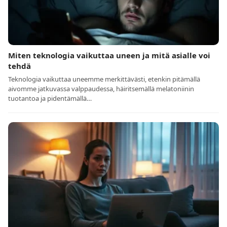
Miten teknologia vaikuttaa uneen ja mitä asialle voi
tehdä
Teknologia vaikuttaa uneemme merkittävästi, etenkin pitämällä
aivomme jatkuvassa valppaudessa, häiritsemällä melatoniinin
tuotantoa ja pidentämällä…