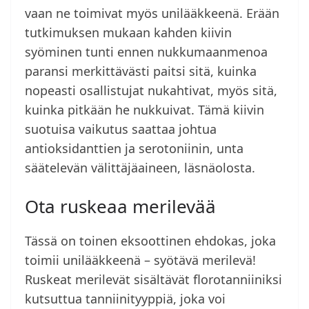
vaan ne toimivat myös unilääkkeenä. Erään
tutkimuksen mukaan kahden kiivin
syöminen tunti ennen nukkumaanmenoa
paransi merkittävästi paitsi sitä, kuinka
nopeasti osallistujat nukahtivat, myös sitä,
kuinka pitkään he nukkuivat. Tämä kiivin
suotuisa vaikutus saattaa johtua
antioksidanttien ja serotoniinin, unta
säätelevän välittäjäaineen, läsnäolosta.
Ota ruskeaa merilevää
Tässä on toinen eksoottinen ehdokas, joka
toimii unilääkkeenä – syötävä merilevä!
Ruskeat merilevät sisältävät florotanniiniksi
kutsuttua tanniinityyppiä, joka voi