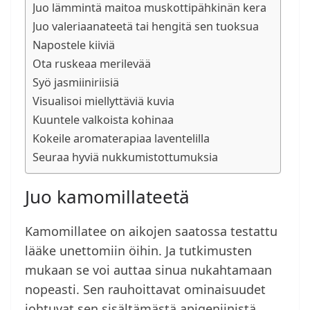
Juo lämmintä maitoa muskottipähkinän kera
Juo valeriaanateetä tai hengitä sen tuoksua
Napostele kiiviä
Ota ruskeaa merilevää
Syö jasmiiniriisiä
Visualisoi miellyttäviä kuvia
Kuuntele valkoista kohinaa
Kokeile aromaterapiaa laventelilla
Seuraa hyviä nukkumistottumuksia
Juo kamomillateetä
Kamomillatee on aikojen saatossa testattu
lääke unettomiin öihin. Ja tutkimusten
mukaan se voi auttaa sinua nukahtamaan
nopeasti. Sen rauhoittavat ominaisuudet
johtuvat sen sisältämästä apigeniinistä,