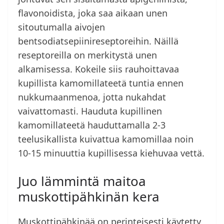
flavonoidista, joka saa aikaan unen
sitoutumalla aivojen
bentsodiatsepiinireseptoreihin. Näillä
reseptoreilla on merkitystä unen
alkamisessa. Kokeile siis rauhoittavaa
kupillista kamomillateetä tuntia ennen
nukkumaanmenoa, jotta nukahdat
vaivattomasti. Hauduta kupillinen
kamomillateetä hauduttamalla 2-3
teelusikallista kuivattua kamomillaa noin
10-15 minuuttia kupillisessa kiehuvaa vettä.
Juo lämmintä maitoa
muskottipähkinän kera
Muskottipähkinää on perinteisesti käytetty