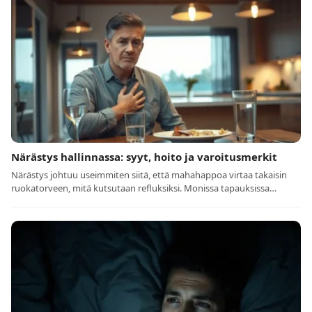
Närästys hallinnassa: syyt, hoito ja varoitusmerkit
Närästys johtuu useimmiten siitä, että mahahappoa virtaa takaisin
ruokatorveen, mitä kutsutaan refluksiksi. Monissa tapauksissa…