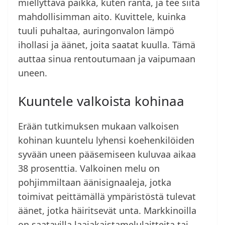
miellyttävä paikka, kuten ranta, ja tee siitä
mahdollisimman aito. Kuvittele, kuinka
tuuli puhaltaa, auringonvalon lämpö
ihollasi ja äänet, joita saatat kuulla. Tämä
auttaa sinua rentoutumaan ja vaipumaan
uneen.
Kuuntele valkoista kohinaa
Erään tutkimuksen mukaan valkoisen
kohinan kuuntelu lyhensi koehenkilöiden
syvään uneen pääsemiseen kuluvaa aikaa
38 prosenttia. Valkoinen melu on
pohjimmiltaan äänisignaaleja, jotka
toimivat peittämällä ympäristöstä tulevat
äänet, jotka häiritsevät unta. Markkinoilla
on saatavilla laajakaistamelulaitteita tai