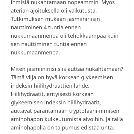
ihmisiä nukahtamaan nopeammin. Myös
aterian ajoituksella oli vaikutusta.
Tutkimuksen mukaan jasmiiniriisin
nauttiminen 4 tuntia ennen
nukkumaanmenoa oli tehokkaampaa kuin
sen nauttiminen tuntia ennen
nukkumaanmenoa.
Miten jasmiiniriisi siis auttaa nukahtamaan?
Tämä vilja on hyvä korkean glykeemisen
indeksin hiilihydraattien lähde.
Hiilihydraatit, erityisesti korkean
glykeemisen indeksin hiilihydraatit,
auttavat parantamaan tryptofaani-nimisen
aminohapon kulkeutumista aivoihin. Ja tällä
aminohapolla on taipumus edistää unta.