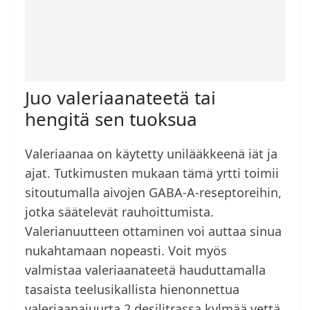
Juo valeriaanateetä tai
hengitä sen tuoksua
Valeriaanaa on käytetty unilääkkeenä iät ja
ajat. Tutkimusten mukaan tämä yrtti toimii
sitoutumalla aivojen GABA-A-reseptoreihin,
jotka säätelevät rauhoittumista.
Valerianuutteen ottaminen voi auttaa sinua
nukahtamaan nopeasti. Voit myös
valmistaa valeriaanateetä hauduttamalla
tasaista teelusikallista hienonnettua
valeriaanajuurta 2 desilitrassa kylmää vettä