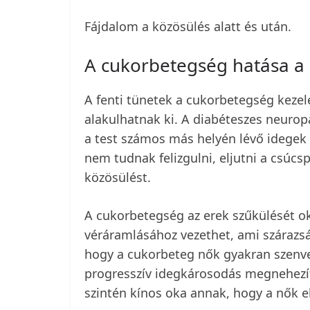
Fájdalom a közösülés alatt és után.
A cukorbetegség hatása a n
A fenti tünetek a cukorbetegség keze
alakulhatnak ki. A diabéteszes neuro
a test számos más helyén lévő idegek 
nem tudnak felizgulni, eljutni a csúcs
közösülést.
A cukorbetegség az erek szűkülését ok
véráramlásához vezethet, ami szárazs
hogy a cukorbeteg nők gyakran szenve
progresszív idegkárosodás megnehezíth
szintén kínos oka annak, hogy a nők el