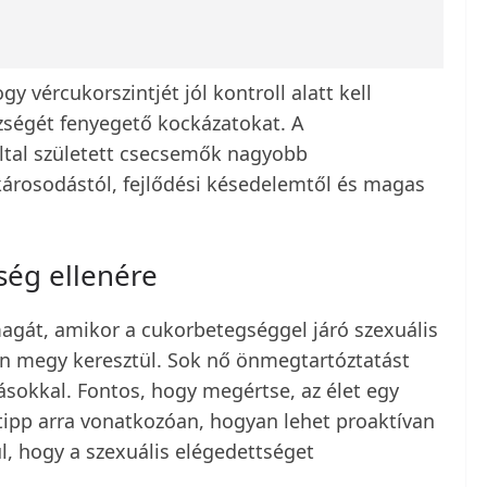
y vércukorszintjét jól kontroll alatt kell
zségét fenyegető kockázatokat. A
által született csecsemők nagyobb
károsodástól, fejlődési késedelemtől és magas
gség ellenére
magát, amikor a cukorbetegséggel járó szexuális
n megy keresztül. Sok nő önmegtartóztatást
sokkal. Fontos, hogy megértse, az élet egy
 tipp arra vonatkozóan, hogyan lehet proaktívan
l, hogy a szexuális elégedettséget