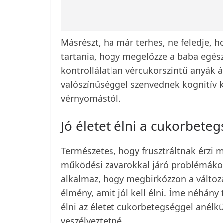
Másrészt, ha már terhes, ne feledje, hog
tartania, hogy megelőzze a baba egés
kontrollálatlan vércukorszintű anyák 
valószínűséggel szenvednek kognitív 
vérnyomástól.
Jó életet élni a cukorbete
Természetes, hogy frusztráltnak érzi 
működési zavarokkal járó problémáko
alkalmaz, hogy megbirkózzon a változá
élmény, amit jól kell élni. Íme néhány
élni az életet cukorbetegséggel anélkü
veszélyeztetné.