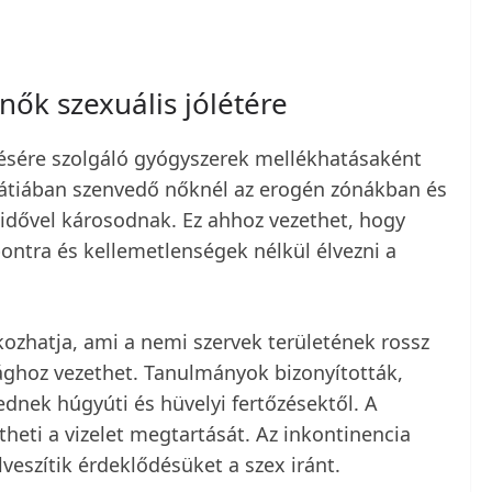
ők szexuális jólétére
lésére szolgáló gyógyszerek mellékhatásaként
pátiában szenvedő nőknél az erogén zónákban és
idővel károsodnak. Ez ahhoz vezethet, hogy
pontra és kellemetlenségek nélkül élvezni a
ozhatja, ami a nemi szervek területének rossz
ághoz vezethet. Tanulmányok bizonyították,
dnek húgyúti és hüvelyi fertőzésektől. A
eti a vizelet megtartását. Az inkontinencia
veszítik érdeklődésüket a szex iránt.