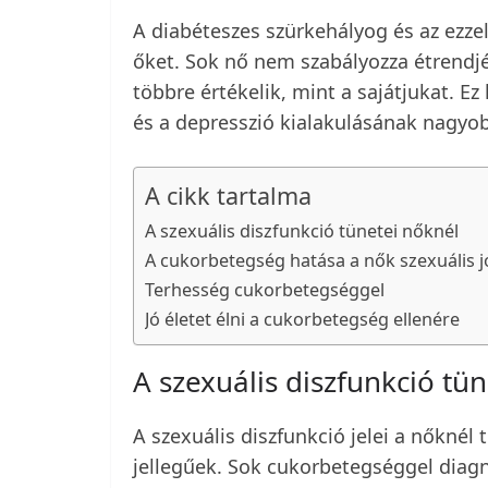
A diabéteszes szürkehályog és az ezzel
őket. Sok nő nem szabályozza étrendjé
többre értékelik, mint a sajátjukat. 
és a depresszió kialakulásának nagyob
A cikk tartalma
A szexuális diszfunkció tünetei nőknél
A cukorbetegség hatása a nők szexuális j
Terhesség cukorbetegséggel
Jó életet élni a cukorbetegség ellenére
A szexuális diszfunkció tü
A szexuális diszfunkció jelei a nőknél 
jellegűek. Sok cukorbetegséggel diagn