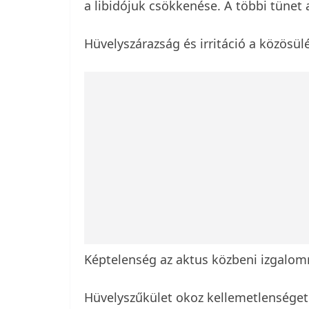
a libidójuk csökkenése. A többi tünet 
Hüvelyszárazság és irritáció a közösül
Képtelenség az aktus közbeni izgalomr
Hüvelyszűkület okoz kellemetlenséget