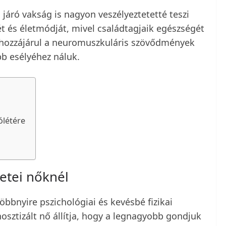
 járó vakság is nagyon veszélyeztetetté teszi
t és életmódját, mivel családtagjaik egészségét
Ez hozzájárul a neuromuszkuláris szövődmények
b esélyéhez náluk.
ólétére
netei nőknél
többnyire pszichológiai és kevésbé fizikai
osztizált nő állítja, hogy a legnagyobb gondjuk