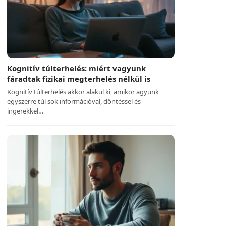
Kognitív túlterhelés: miért vagyunk
fáradtak fizikai megterhelés nélkül is
Kognitív túlterhelés akkor alakul ki, amikor agyunk
egyszerre túl sok információval, döntéssel és
ingerekkel…