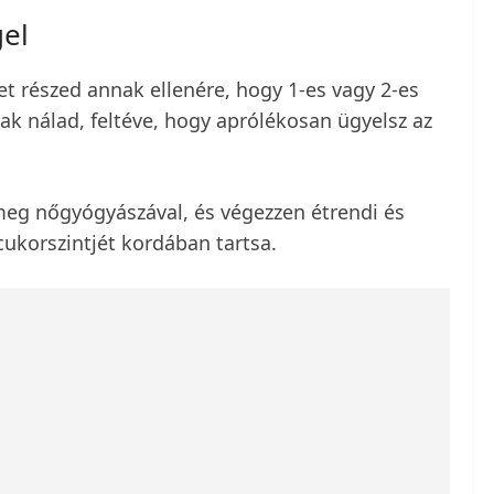
el
t részed annak ellenére, hogy 1-es vagy 2-es
ak nálad, feltéve, hogy aprólékosan ügyelsz az
meg nőgyógyászával, és végezzen étrendi és
cukorszintjét kordában tartsa.