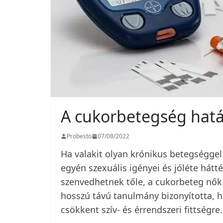
A cukorbetegség hatás
Probesto
07/08/2022
Ha valakit olyan krónikus betegséggel
egyén szexuális igényei és jóléte hátté
szenvedhetnek tőle, a cukorbeteg nők 
hosszú távú tanulmány bizonyította, 
csökkent szív- és érrendszeri fittségre.