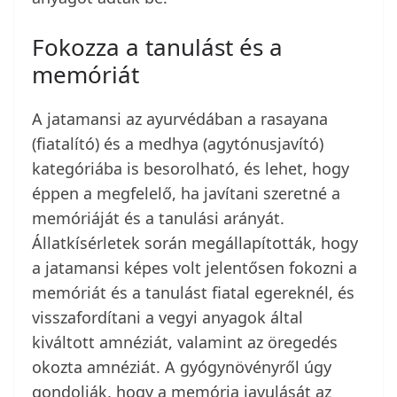
Fokozza a tanulást és a
memóriát
A jatamansi az ayurvédában a rasayana
(fiatalító) és a medhya (agytónusjavító)
kategóriába is besorolható, és lehet, hogy
éppen a megfelelő, ha javítani szeretné a
memóriáját és a tanulási arányát.
Állatkísérletek során megállapították, hogy
a jatamansi képes volt jelentősen fokozni a
memóriát és a tanulást fiatal egereknél, és
visszafordítani a vegyi anyagok által
kiváltott amnéziát, valamint az öregedés
okozta amnéziát. A gyógynövényről úgy
gondolják, hogy a memória javulását az