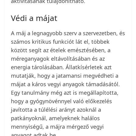
aktivitásának tulajdonítható.
Védi a májat
A máj a legnagyobb szerv a szervezetben, és
számos kritikus funkciót lát el, többek
között segít az ételek emésztésében, a
méreganyagok eltávolításában és az
energia tárolásában. Állatkísérletek azt
mutatják, hogy a jatamansi megvédheti a
májat a káros vegyi anyagok támadásától.
Egy tanulmány még azt is megállapította,
hogy a gyógynövénnyel való előkezelés
javította a túlélési arányt azoknál a
patkányoknál, amelyeknek halálos
mennyiségű, a májra mérgező vegyi
anyagot adtak be.