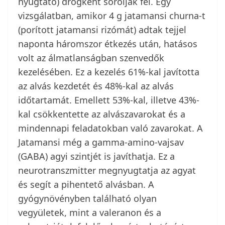
nyugtató) drogként sorolják fel. Egy
vizsgálatban, amikor 4 g jatamansi churna-t
(porított jatamansi rizómát) adtak tejjel
naponta háromszor étkezés után, hatásos
volt az álmatlanságban szenvedők
kezelésében. Ez a kezelés 61%-kal javította
az alvás kezdetét és 48%-kal az alvás
időtartamát. Emellett 53%-kal, illetve 43%-
kal csökkentette az alvászavarokat és a
mindennapi feladatokban való zavarokat. A
Jatamansi még a gamma-amino-vajsav
(GABA) agyi szintjét is javíthatja. Ez a
neurotranszmitter megnyugtatja az agyat
és segít a pihentető alvásban. A
gyógynövényben található olyan
vegyületek, mint a valeranon és a