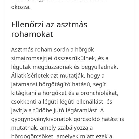
okozza.
Ellenőrzi az asztmás
rohamokat
Asztmás roham során a hörgők
simaizomsejtjei összeszűkülnek, és a
légutak megduzzadnak és begyulladnak.
Állatkísérletek azt mutatják, hogy a
jatamansi hörgőtágító hatású, segít
kitágítani a hörgőket és a bronchiolákat,
csökkenti a légúti légúti ellenállást, és
javítja a tüdőbe jutó légáramlást. A
gyógynövénykivonatok görcsoldó hatást is
mutatnak, amely szabályozza a
hörgőgörcsöket, amelyek miatt ezek a