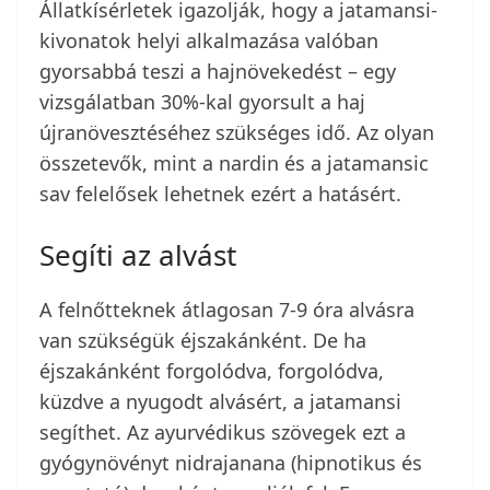
Állatkísérletek igazolják, hogy a jatamansi-
kivonatok helyi alkalmazása valóban
gyorsabbá teszi a hajnövekedést – egy
vizsgálatban 30%-kal gyorsult a haj
újranövesztéséhez szükséges idő. Az olyan
összetevők, mint a nardin és a jatamansic
sav felelősek lehetnek ezért a hatásért.
Segíti az alvást
A felnőtteknek átlagosan 7-9 óra alvásra
van szükségük éjszakánként. De ha
éjszakánként forgolódva, forgolódva,
küzdve a nyugodt alvásért, a jatamansi
segíthet. Az ayurvédikus szövegek ezt a
gyógynövényt nidrajanana (hipnotikus és