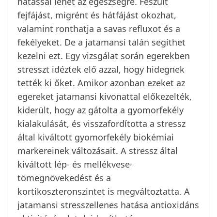
hatással lehet az egészségre. Feszült
fejfájást, migrént és hátfájást okozhat,
valamint ronthatja a savas refluxot és a
fekélyeket. De a jatamansi talán segíthet
kezelni ezt. Egy vizsgálat során egerekben
stresszt idéztek elő azzal, hogy hidegnek
tették ki őket. Amikor azonban ezeket az
egereket jatamansi kivonattal előkezelték,
kiderült, hogy az gátolta a gyomorfekély
kialakulását, és visszafordította a stressz
által kiváltott gyomorfekély biokémiai
markereinek változásait. A stressz által
kiváltott lép- és mellékvese-
tömegnövekedést és a
kortikoszteronszintet is megváltoztatta. A
jatamansi stresszellenes hatása antioxidáns