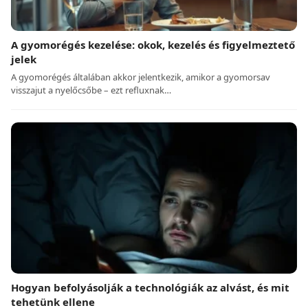
A gyomorégés kezelése: okok, kezelés és figyelmeztető
jelek
A gyomorégés általában akkor jelentkezik, amikor a gyomorsav
visszajut a nyelőcsőbe – ezt refluxnak…
Hogyan befolyásolják a technológiák az alvást, és mit
tehetünk ellene