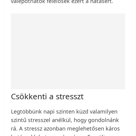
valepotriátok felelősek ezért a hatásért.
Csökkenti a stresszt
Legtöbbünk napi szinten küzd valamilyen
szintű stresszel anélkül, hogy gondolnánk
rá. A stressz azonban meglehetősen káros