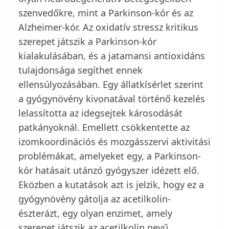
szenvedőkre, mint a Parkinson-kór és az
Alzheimer-kór. Az oxidatív stressz kritikus
szerepet játszik a Parkinson-kór
kialakulásában, és a jatamansi antioxidáns
tulajdonsága segíthet ennek
ellensúlyozásában. Egy állatkísérlet szerint
a gyógynövény kivonatával történő kezelés
lelassította az idegsejtek károsodását
patkányoknál. Emellett csökkentette az
izomkoordinációs és mozgásszervi aktivitási
problémákat, amelyeket egy, a Parkinson-
kór hatásait utánzó gyógyszer idézett elő.
Eközben a kutatások azt is jelzik, hogy ez a
gyógynövény gátolja az acetilkolin-
észterázt, egy olyan enzimet, amely
szerepet játszik az acetilkolin nevű