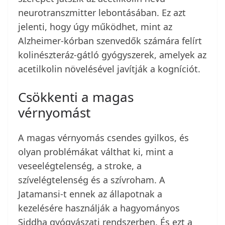
neurotranszmitter lebontásában. Ez azt
jelenti, hogy úgy működhet, mint az
Alzheimer-kórban szenvedők számára felírt
kolinészteráz-gátló gyógyszerek, amelyek az
acetilkolin növelésével javítják a kogníciót.
Csökkenti a magas
vérnyomást
A magas vérnyomás csendes gyilkos, és
olyan problémákat válthat ki, mint a
veseelégtelenség, a stroke, a
szívelégtelenség és a szívroham. A
Jatamansi-t ennek az állapotnak a
kezelésére használják a hagyományos
Siddha gyógyászati rendszerben. És ezt a