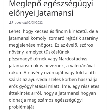
Meglepő egészségügyi
előnyei Jatamansi
Probesto
05/08/2022
Lehet, hogy kecses és finom kinézetű, de a
jatamansi komoly izomerő rejtőzik szerény
megjelenése mögött. Ez az évelő, szőrös
növény, amelyet tüskésfűnek,
pézsmagyökérnek vagy Nardostachys
jatamansi-nak is neveznek, a valeriánával
rokon. A növény rizómáját vagy föld alatti
szárát az ayurvéda széles körben használja
erős gyógyhatásai miatt. Íme, egy részletes
áttekintés arról, hogy a jatamansi hogyan
oldhatja meg számos egészségügyi
problémáját.