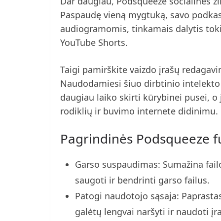
Dar daugiau, Podsqueeze socialinės ži
Paspaudę vieną mygtuką, savo podkastą
audiogramomis, tinkamais dalytis toki
YouTube Shorts.
Taigi pamirškite vaizdo įrašų redagav
Naudodamiesi šiuo dirbtinio intelekto
daugiau laiko skirti kūrybinei pusei, o 
rodiklių ir buvimo internete didinimu.
Pagrindinės Podsqueeze f
Garso suspaudimas: Sumažina fail
saugoti ir bendrinti garso failus.
Patogi naudotojo sąsaja: Paprastas 
galėtų lengvai naršyti ir naudoti įr