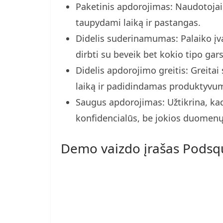
Paketinis apdorojimas: Naudotojai 
taupydami laiką ir pastangas.
Didelis suderinamumas: Palaiko įva
dirbti su beveik bet kokio tipo garso
Didelis apdorojimo greitis: Greita
laiką ir padidindamas produktyvu
Saugus apdorojimas: Užtikrina, kad v
konfidencialūs, be jokios duomenų
Demo vaizdo įrašas Pods