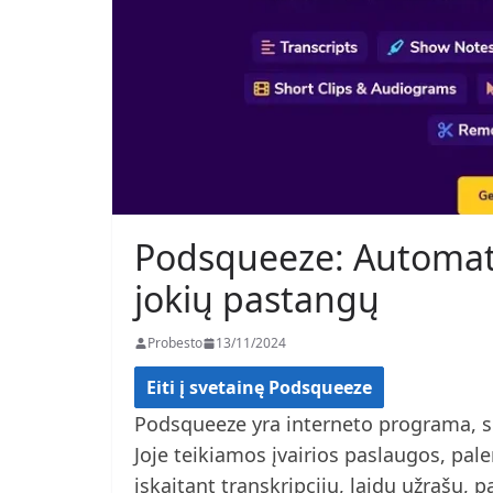
Podsqueeze: Automati
jokių pastangų
Probesto
13/11/2024
Eiti į svetainę Podsqueeze
Podsqueeze yra interneto programa, s
Joje teikiamos įvairios paslaugos, p
įskaitant transkripcijų, laidų užrašų, p