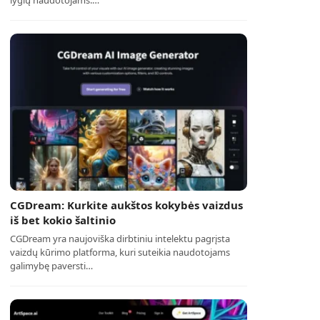
lygių naudotojams.…
CGDream: Kurkite aukštos kokybės vaizdus
iš bet kokio šaltinio
CGDream yra naujoviška dirbtiniu intelektu pagrįsta
vaizdų kūrimo platforma, kuri suteikia naudotojams
galimybę paversti…