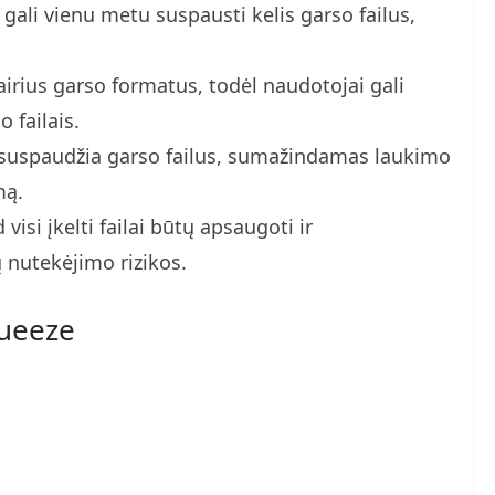
gali vienu metu suspausti kelis garso failus,
irius garso formatus, todėl naudotojai gali
 failais.
i suspaudžia garso failus, sumažindamas laukimo
mą.
isi įkelti failai būtų apsaugoti ir
 nutekėjimo rizikos.
queeze