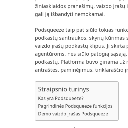
žiniasklaidos pranešimų, vaizdo įrašų 
gali ją išbandyti nemokamai.
Podsqueeze taip pat siūlo tokias funkc
podkastų santraukos, skyrių kūrimas s
vaizdo įrašų podkastų klipus. Ji skirt
agentūroms, nes siūlo patogią sąsają, 
podkastų. Platforma buvo giriama už 
antraštes, paminėjimus, tinklaraščio įr
Straipsnio turinys
Kas yra Podsqueeze?
Pagrindinės Podsqueeze funkcijos
Demo vaizdo įrašas Podsqueeze