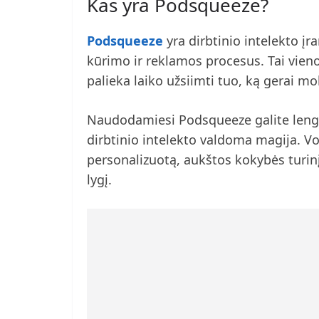
Kas yra Podsqueeze?
Podsqueeze
yra dirbtinio intelekto įr
kūrimo ir reklamos procesus. Tai vieno 
palieka laiko užsiimti tuo, ką gerai mok
Naudodamiesi Podsqueeze galite lengva
dirbtinio intelekto valdoma magija. Vos
personalizuotą, aukštos kokybės turinį,
lygį.