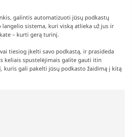
ankis, galintis automatizuoti jūsų podkastų
langelio sistema, kuri viską atlieka už jus ir
ate – kurti gerą turinį.
i tiesiog įkelti savo podkastą, ir prasideda
 keliais spustelėjimais galite gauti itin
 kuris gali pakelti jūsų podkasto žaidimą į kitą