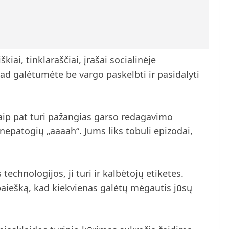
škiai, tinklaraščiai, įrašai socialinėje
 kad galėtumėte be vargo paskelbti ir pasidalyti
taip pat turi pažangias garso redagavimo
 nepatogių „aaaah“. Jums liks tobuli epizodai,
technologijos, ji turi ir kalbėtojų etiketes.
 paiešką, kad kiekvienas galėtų mėgautis jūsų