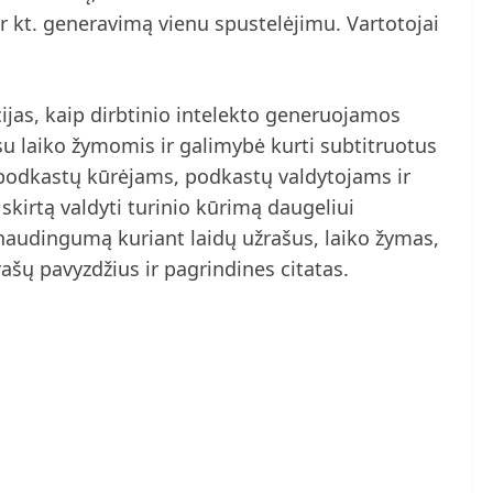
ir kt. generavimą vienu spustelėjimu. Vartotojai
ijas, kaip dirbtinio intelekto generuojamos
u laiko žymomis ir galimybė kurti subtitruotus
a podkastų kūrėjams, podkastų valdytojams ir
skirtą valdyti turinio kūrimą daugeliui
naudingumą kuriant laidų užrašus, laiko žymas,
ašų pavyzdžius ir pagrindines citatas.