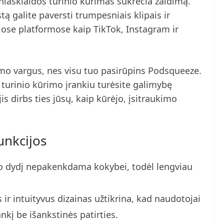
niasklaidos turinio kūrimas sukrečia žaidimą.
 galite paversti trumpesniais klipais ir
ose platformose kaip TikTok, Instagram ir
imo vargus, nes visu tuo pasirūpins Podsqueeze.
 turinio kūrimo įrankiu turėsite galimybę
jis dirbs ties jūsų, kaip kūrėjo, įsitraukimo
unkcijos
o dydį nepakenkdama kokybei, todėl lengviau
ir intuityvus dizainas užtikrina, kad naudotojai
ankį be išankstinės patirties.