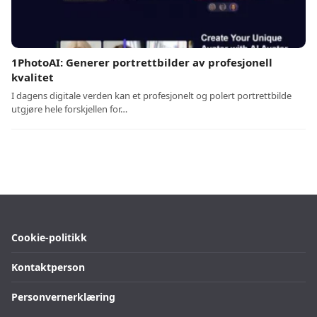
1PhotoAI: Generer portrettbilder av profesjonell
kvalitet
I dagens digitale verden kan et profesjonelt og polert portrettbilde
utgjøre hele forskjellen for…
Cookie-politikk
Kontaktperson
Personvernerklæring