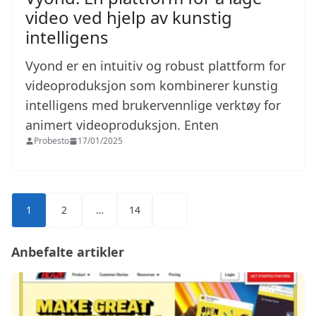
video ved hjelp av kunstig
intelligens
Vyond er en intuitiv og robust plattform for
videoproduksjon som kombinerer kunstig
intelligens med brukervennlige verktøy for
animert videoproduksjon. Enten
Probesto
17/01/2025
Sidepaginering
1
2
…
14
Anbefalte artikler