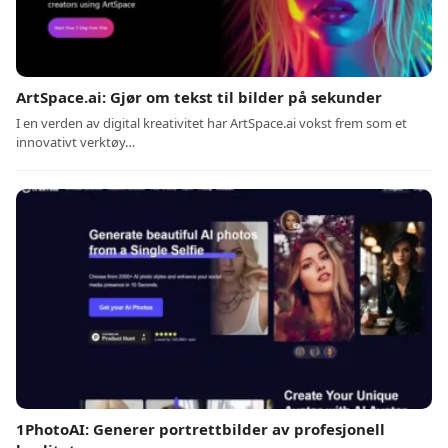
ArtSpace.ai: Gjør om tekst til bilder på sekunder
I en verden av digital kreativitet har ArtSpace.ai vokst frem som et
innovativt verktøy…
1PhotoAI: Generer portrettbilder av profesjonell