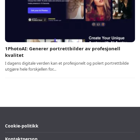
1PhotoAI: Generer portrettbilder av profesjonell
kvalitet
I dagens digitale verden kan et profesjonelt og polert portrettbilde
utgjøre hele forskjellen for…
Cookie-politikk
Kontaktperson