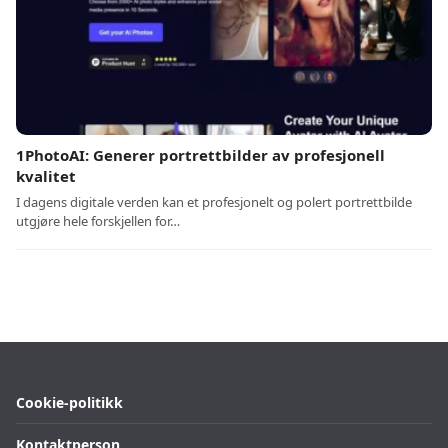
1PhotoAI: Generer portrettbilder av profesjonell
kvalitet
I dagens digitale verden kan et profesjonelt og polert portrettbilde
utgjøre hele forskjellen for…
Cookie-politikk
Kontaktperson