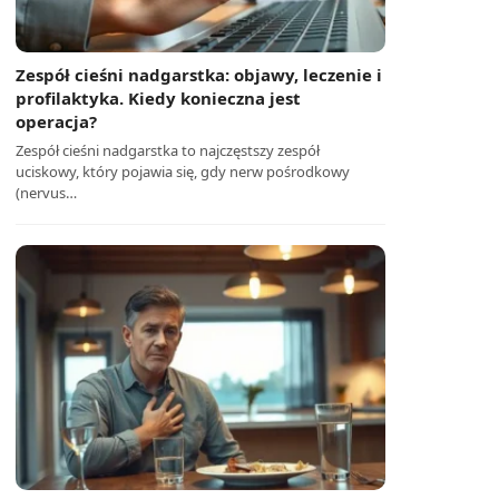
Zespół cieśni nadgarstka: objawy, leczenie i
profilaktyka. Kiedy konieczna jest
operacja?
Zespół cieśni nadgarstka to najczęstszy zespół
uciskowy, który pojawia się, gdy nerw pośrodkowy
(nervus…