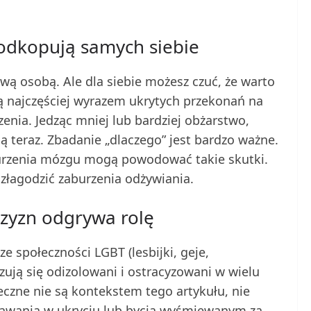
podkopują samych siebie
wą osobą. Ale dla siebie możesz czuć, że warto
są najczęściej wyrazem ukrytych przekonań na
nia. Jedząc mniej lub bardziej obżarstwo,
są teraz. Zbadanie „dlaczego” jest bardzo ważne.
burzenia mózgu mogą powodować takie skutki.
łagodzić zaburzenia odżywiania.
czyzn odgrywa rolę
 społeczności LGBT (lesbijki, geje,
czują się odizolowani i ostracyzowani w wielu
eczne nie są kontekstem tego artykułu, nie
tawania w ukryciu lub bycia wyśmiewanym za