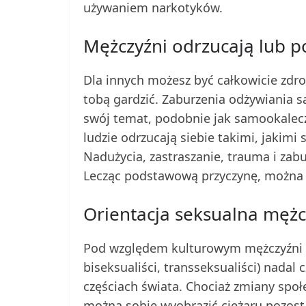
używaniem narkotyków.
Mężczyźni odrzucają lub 
Dla innych możesz być całkowicie zdro
tobą gardzić. Zaburzenia odżywiania 
swój temat, podobnie jak samookalecze
ludzie odrzucają siebie takimi, jakimi 
Nadużycia, zastraszanie, trauma i za
Lecząc podstawową przyczynę, można z
Orientacja seksualna męż
Pod względem kulturowym mężczyźni ze
biseksualiści, transseksualiści) nadal 
częściach świata. Chociaż zmiany społ
można sobie wyobrazić ciężaru pozos