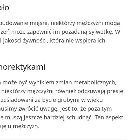
ało
t budowanie mięśni, niektórzy mężczyźni mogą
wiczeń może zapewnić im pożądaną sylwetkę. W
 i jakości żywności, która nie wspiera ich
anorektykami
ja może być wynikiem zmian metabolicznych,
k niektórzy mężczyźni również odczuwają presję
 prześladowani za bycie grubymi w wieku
usimy zwrócić uwagę, jest to, że poza tym
 że muszą jeszcze bardziej schudnąć. Ten aspekt
sję u mężczyzn.