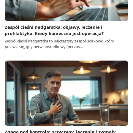
Zespół cieśni nadgarstka: objawy, leczenie i
profilaktyka. Kiedy konieczna jest operacja?
Zespół cieśni nadgarstka to najczęstszy zespół uciskowy, który
pojawia się, gdy nerw pośrodkowy (nervus…
Zgaga pod kontrolą: przyczyny, leczenie i sygnały