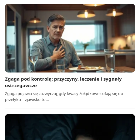
Zgaga pod kontrolą: przyczyny, leczenie i sygnały
ostrzegawcze
Zgaga pojawia się zazwyczaj, gdy kwasy żołądkowe cofają się do
przełyku – zjawisko to…