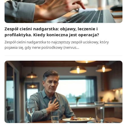
Zespół cieśni nadgarstka: objawy, leczenie i
profilaktyka. Kiedy konieczna jest operacja?
Zespół cieśni nadgarstka to najczęstszy zespół uciskowy, który
pojawia się, gdy nerw pośrodkowy (nervus…