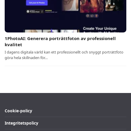
1PhotoAI: Generera porträttfoton av professionell
kvalitet
I dagens digitala värld kan ett professionellt och snyggt porträttfoto
göra hela skillnaden för…
Cookie-policy
Integritetspolicy