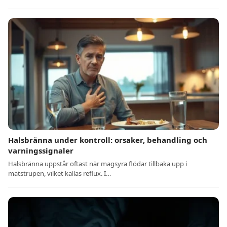
Halsbränna under kontroll: orsaker, behandling och
varningssignaler
Halsbränna uppstår oftast när magsyra flödar tillbaka upp i
matstrupen, vilket kallas reflux. I…