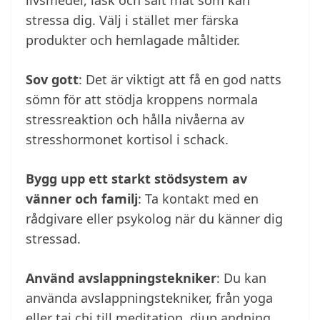
livsmedel, läsk och salt mat som kan
stressa dig. Välj i stället mer färska
produkter och hemlagade måltider.
Sov gott
: Det är viktigt att få en god natts
sömn för att stödja kroppens normala
stressreaktion och hålla nivåerna av
stresshormonet kortisol i schack.
Bygg upp ett starkt stödsystem av
vänner och familj
: Ta kontakt med en
rådgivare eller psykolog när du känner dig
stressad.
Använd avslappningstekniker
: Du kan
använda avslappningstekniker, från yoga
eller tai chi till meditation, djup andning,