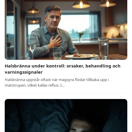
Halsbränna under kontroll: orsaker, behandling och
varningssignaler
Halsbränna uppstår oftast när magsyra flödar tillbaka upp i
matstrupen, vilket kallas reflux. I…