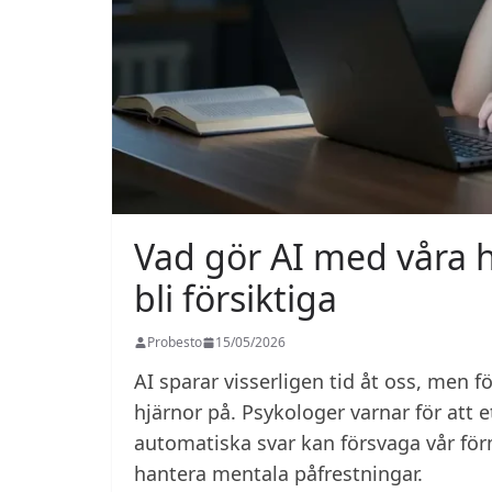
Vad gör AI med våra h
bli försiktiga
Probesto
15/05/2026
AI sparar visserligen tid åt oss, men f
hjärnor på. Psykologer varnar för att 
automatiska svar kan försvaga vår för
hantera mentala påfrestningar.