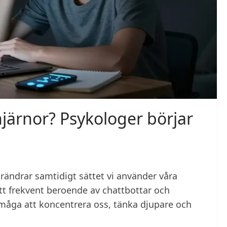
järnor? Psykologer börjar
örändrar samtidigt sättet vi använder våra
ett frekvent beroende av chattbottar och
måga att koncentrera oss, tänka djupare och