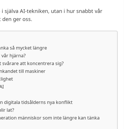
i själva AI-tekniken, utan i hur snabbt vår
t den ger oss.
tänka så mycket längre
 vår hjärna?
t svårare att koncentrera sig?
änkandet till maskiner
lighet
AI
 digitala tidsålderns nya konflikt
ir lat?
eration människor som inte längre kan tänka