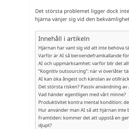
Det största problemet ligger dock inte 
hjärna vänjer sig vid den bekvämlighe
Innehåll i artikeln
Hjärnan har vant sig vid att inte behöva 
Varför är AI så beroendeframkallande för
AI och uppmärksamhet: varför blir det all
”Kognitiv outsourcing”: när vi överlåter t
AI kan öka ångest och känslan av otillräck
Det största risken? Passiv användning av 
Vad händer egentligen med vårt minne?
Produktivitet kontra mental kondition: den
Hur använder man AI så att hjärnan inte bl
Framtiden: kommer det att uppstå en gen
djupt?