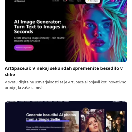
ArtSpace.ai: V nekaj sekundah spremenite besedilo v
slike
V svetu digitalne ustvarjalnosti se je ArtSpace.ai pojavil kot inovativno
orodje, ki vaše zamisli…