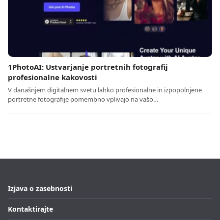
1PhotoAI: Ustvarjanje portretnih fotografij
profesionalne kakovosti
V današnjem digitalnem svetu lahko profesionalne in izpopolnjene
portretne fotografije pomembno vplivajo na vašo…
Izjava o zasebnosti
Kontaktirajte