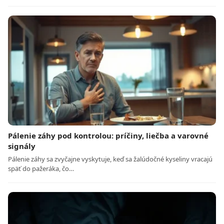
Pálenie záhy pod kontrolou: príčiny, liečba a varovné
signály
Pálenie záhy sa zvyčajne vyskytuje, keď sa žalúdočné kyseliny vracajú
späť do pažeráka, čo…