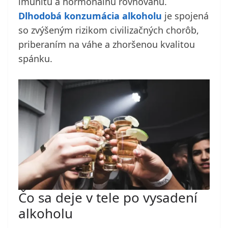
imunitu a hormonálnu rovnováhu.
Dlhodobá konzumácia alkoholu
je spojená
so zvýšeným rizikom civilizačných chorôb,
priberaním na váhe a zhoršenou kvalitou
spánku.
Čo sa deje v tele po vysadení
alkoholu