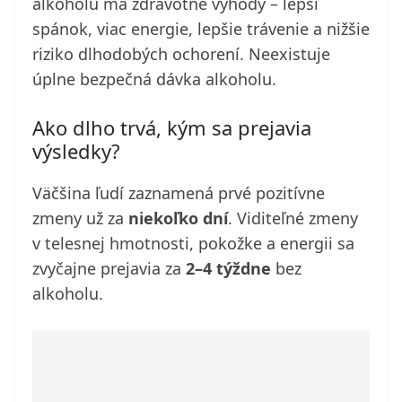
alkoholu má zdravotné výhody – lepší
spánok, viac energie, lepšie trávenie a nižšie
riziko dlhodobých ochorení. Neexistuje
úplne bezpečná dávka alkoholu.
Ako dlho trvá, kým sa prejavia
výsledky?
Väčšina ľudí zaznamená prvé pozitívne
zmeny už za
niekoľko dní
. Viditeľné zmeny
v telesnej hmotnosti, pokožke a energii sa
zvyčajne prejavia za
2–4 týždne
bez
alkoholu.