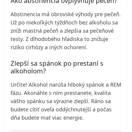
Ako abstinencia ovplyvňuje pečeň?
Abstinencia má obrovské výhody pre pečeň.
Už po niekoľkých týždňoch bez alkoholu sa
zníži mastná pečeň a zlepšia sa pečeňové
testy. Z dlhodobého hľadiska to znižuje
riziko cirhózy a iných ochorení.
Zlepší sa spánok po prestaní s
alkoholom?
Určite! Alkohol narúša hlboký spánok a REM
fázu. Akonáhle s ním prestanete, kvalita
vášho spánku sa výrazne zlepší. Ráno sa
budete cítiť oveľa oddýchnutejší a počas
dňa budete mať viac energie.