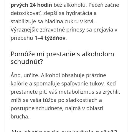
prvých 24 hodín
bez alkoholu. Pečeň začne
detoxikovať, zlepší sa hydratácia a
stabilizuje sa hladina cukru v krvi.
Výraznejšie zdravotné prínosy sa prejavia v
priebehu
1–4 týždňov
.
Pomôže mi prestanie s alkoholom
schudnúť?
Áno, určite. Alkohol obsahuje prázdne
kalórie a spomaľuje spaľovanie tukov. Keď
prestanete piť, váš metabolizmus sa zrýchli,
zníži sa vaša túžba po sladkostiach a
postupne schudnete, najmä v oblasti
brucha.