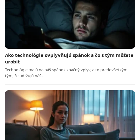
Ako technológie ovplyvňujú spánok a čo s tým môžete
urobiť
Technológie majú na náš spánok značný vplyv, a to predovšetkým
tým, že udržujú náš…