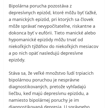
Bipolárna porucha pozostáva z
depresívnych epizód, ktoré môžu byť ťažké,
a manických epizód, pri ktorých sa človek
môže správať nevypočítateľne, riskantne a
dokonca byť v eufórii. Tieto manické alebo
hypomanické epizódy môžu trvať od
niekoľkých týždňov do niekoľkých mesiacov
a po nich opäť nasledujú depresívne
epizódy.
Stáva sa, že veľké množstvo ľudí trpiacich
bipolárnou poruchou je nesprávne
diagnostikovaných, pretože vyhľadajú
liečbu, keď majú depresívnu epizódu, a
namiesto bipolárnej poruchy je im
diagnostikovaná depresia. U správneho