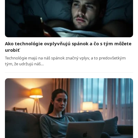
Ako technológie ovplyvňujú spánok a čo s tým môžete
urobiť
Technológie majú na náš spánok značný vplyv, a to predovšetkým
tým, že udržujú náš…