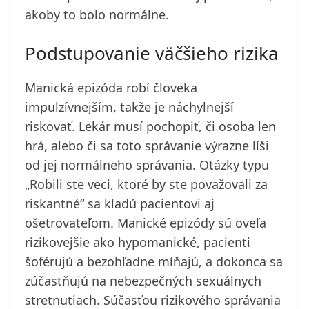
akoby to bolo normálne.
Podstupovanie väčšieho rizika
Manická epizóda robí človeka
impulzívnejším, takže je náchylnejší
riskovať. Lekár musí pochopiť, či osoba len
hrá, alebo či sa toto správanie výrazne líši
od jej normálneho správania. Otázky typu
„Robili ste veci, ktoré by ste považovali za
riskantné“ sa kladú pacientovi aj
ošetrovateľom. Manické epizódy sú oveľa
rizikovejšie ako hypomanické, pacienti
šoférujú a bezohľadne míňajú, a dokonca sa
zúčastňujú na nebezpečných sexuálnych
stretnutiach. Súčasťou rizikového správania