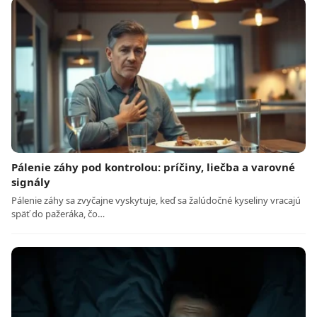
Pálenie záhy pod kontrolou: príčiny, liečba a varovné
signály
Pálenie záhy sa zvyčajne vyskytuje, keď sa žalúdočné kyseliny vracajú
späť do pažeráka, čo…