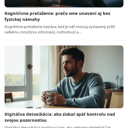
Kognitívne preťaženie: prečo sme unavení aj bez
fyzickej námahy
Kognitívne preťaženie nastáva, keď je náš mozog vystavený príliš
veľkému množstvu informácií, rozhodnutí a…
Digitálna detoxikácia: ako získať späť kontrolu nad
svojou pozornosťou
Digitálna detoxikácia spočíva v tom, ako vedome obmedziť čas