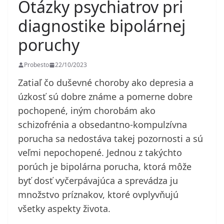
Otázky psychiatrov pri
diagnostike bipolárnej
poruchy
Probesto
22/10/2023
Zatiaľ čo duševné choroby ako depresia a
úzkosť sú dobre známe a pomerne dobre
pochopené, iným chorobám ako
schizofrénia a obsedantno-kompulzívna
porucha sa nedostáva takej pozornosti a sú
veľmi nepochopené. Jednou z takýchto
porúch je bipolárna porucha, ktorá môže
byť dosť vyčerpávajúca a sprevádza ju
množstvo príznakov, ktoré ovplyvňujú
všetky aspekty života.