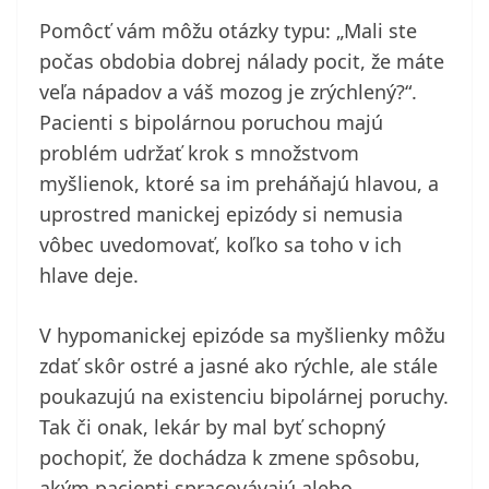
Pomôcť vám môžu otázky typu: „Mali ste
počas obdobia dobrej nálady pocit, že máte
veľa nápadov a váš mozog je zrýchlený?“.
Pacienti s bipolárnou poruchou majú
problém udržať krok s množstvom
myšlienok, ktoré sa im preháňajú hlavou, a
uprostred manickej epizódy si nemusia
vôbec uvedomovať, koľko sa toho v ich
hlave deje.
V hypomanickej epizóde sa myšlienky môžu
zdať skôr ostré a jasné ako rýchle, ale stále
poukazujú na existenciu bipolárnej poruchy.
Tak či onak, lekár by mal byť schopný
pochopiť, že dochádza k zmene spôsobu,
akým pacienti spracovávajú alebo